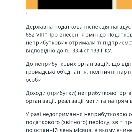
-
Державна податкова інспекція нагадує 
652-VIII “Про внесення змін до Податк
неприбуткових отримали ті підприємств
відповідно до п.133.4 ст.133 ПКУ.
До неприбуткових організацій, що відп
громадські об’єднання, політичні партії
особи.
Доходи (прибутки) неприбуткової орга
організації, реалізації мети та напрям
У разі недотримання неприбутковою ор
податкового (звітного) періоду, звіт п
по останній день місяця, в якому вчи