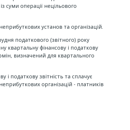
із суми операції нецільового
еприбуткових установ та організацій.
рудня податкового (звітного) року
у квартальну фінансову і податкову
ермін, визначений для квартального
у і податкову звітність та сплачує
 неприбуткових організацій - платників