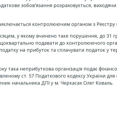
одаткове зобов’язання розраховується, виходячи 
виключається контролюючим органом з Реєстру н
ісяцем, у якому вчинено таке порушення, до 31 г
 щоквартально подавати до контролюючого орган
 податку на прибуток та сплачувати податок у т
оку така неприбуткова організація подає фінансов
вленому ст. 57 Податкового кодексу України для
пник начальника ДПІ у м. Черкасах Олег Коваль.