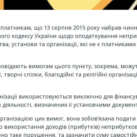
платникам, що 13 серпня 2015 року набрав чиннос
ового кодексу України щодо оподаткування неприб
а, установи та організації, які не є платникам
овідають вимогам цього пункту, зокрема, можут
, творчі спілки, благодійні та релігійні організац
нізації використовуються виключно для фінансу
ів діяльності, визначених її установчими докумен
ганізацією цих вимог, вона зобов’язана подати 
ро використання доходів (прибутків) неприбутково
нено таке порушення, та зазначити суму самості