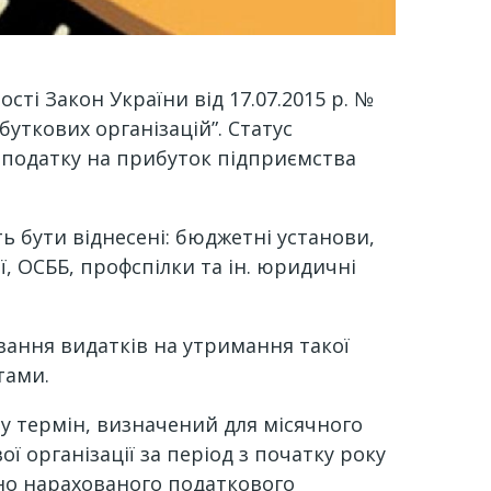
ті Закон України від 17.07.2015 р. №
уткових організацій”. Статус
и податку на прибуток підприємства
ь бути віднесені: бюджетні установи,
ії, ОСББ, профспілки та ін. юридичні
вання видатків на утримання такої
тами.
у термін, визначений для місячного
ї організації за період з початку року
йно нарахованого податкового