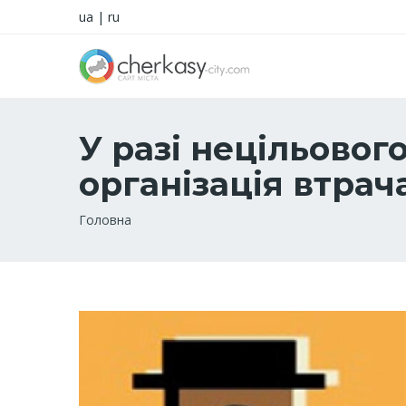
ua
|
ru
У разі нецільово
організація втрач
Рядок
Головна
навіґації