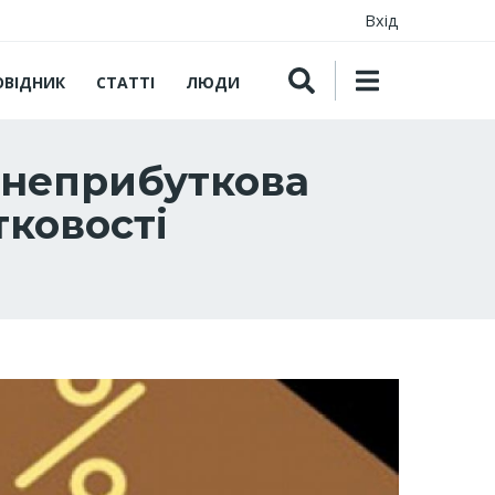
Вхід
ОВІДНИК
СТАТТІ
ЛЮДИ
в неприбуткова
тковості