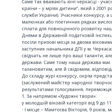
Саме так вважають юні черкасці - учас
країни – у мріях дитини”, який з 2001 
служби України). Учасники конкурсу, а 
малюнках або поетичних рядках вислови
сплати для повноцінного розвитку наш
Днями в Державній податковій інспекці
посіли призові місця за двома віковими 
заступник начальника ДПІ у м. Черкаса
свідчать не лише про ваші таланти, але
держави. Саме тому наша держава має 
талановитим, але й свідомим, відповід
До складу журі конкурсу, окрім предст
(заслужений майстер народної творчост
результатами голосування, переможця
1. За напрямом «Художні твори»:
у молодшій віковій категорії від 9 до 11
- I місце – Мамтєєва Вікторія, 9 років,