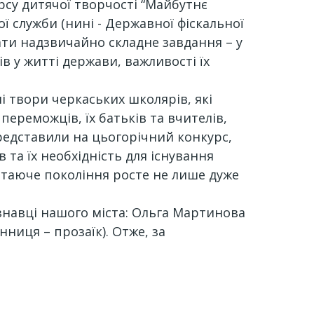
рсу дитячої творчості “Майбутнє
ї служби (нині - Державної фіскальної
нати надзвичайно складне завдання – у
 у житті держави, важливості їх
і твори черкаських школярів, які
 переможців, їх батьків та вчителів,
представили на цьогорічний конкурс,
 та їх необхідність для існування
стаюче покоління росте не лише дуже
ознавці нашого міста: Ольга Мартинова
ниця – прозаїк). Отже, за