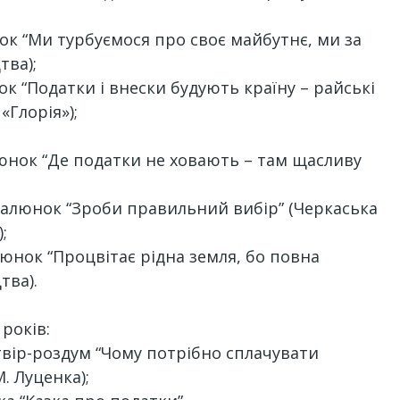
люнок “Ми турбуємося про своє майбутнє, ми за
тва);
юнок “Податки і внески будують країну – райські
 «Глорія»);
малюнок “Де податки не ховають – там щасливу
, малюнок “Зроби правильний вибір” (Черкаська
;
малюнок “Процвітає рідна земля, бо повна
тва).
 років:
в, твір-роздум “Чому потрібно сплачувати
М. Луценка);