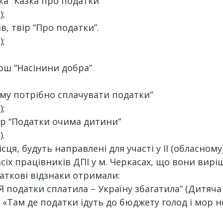
зка “Казка про податки”
);
ів, твір “Про податки”.
);
вірш “Насінини добра”
 “Чому потрібно сплачувати податки”
);
 твір “Податки очима дитини”
).
сця, будуть направлені для участі у ІІ (обласному
сіх працівників ДПІ у м. Черкасах, що вони ви
аткові відзнаки отримали:
“Я податки сплатила – Україну збагатила” (Дитяч
«Там де податки ідуть до бюджету голод і мор не