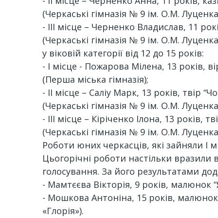
- ІІ місце – Черненко Анна, 11 років, ка
(Черкаські гімназія № 9 ім. О.М. Луценка
- ІІІ місце – Черненко Владислав, 11 рок
(Черкаські гімназія № 9 ім. О.М. Луценка
у віковій категорії від 12 до 15 років:
- І місце - Пожарова Мілена, 13 років, 
(Перша міська гімназія);
- ІІ місце – Саліу Марк, 13 років, твір
(Черкаські гімназія № 9 ім. О.М. Луценка
- ІІІ місце – Кіріченко Ілона, 13 років,
(Черкаські гімназія № 9 ім. О.М. Луценка
Роботи юних черкасців, які зайняли І мі
Цьогорічні роботи настільки вразили в
голосування. За його результатами дод
- Мамтєєва Вікторія, 9 років, малюнок 
- Мошкова Антоніна, 15 років, малюнок 
«Глорія»).