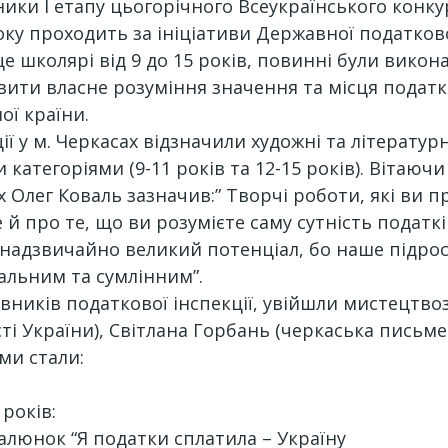
ники І етапу цьогорічного Всеукраїнського конку
року проходить за ініціативи Державної податково
це школярі від 9 до 15 років, повинні були вико
ти власне розуміння значення та місця податків
ої країни.
ї у м. Черкасах відзначили художні та літературн
категоріями (9-11 років та 12-15 років). Вітаючи
х Олег Коваль зазначив:” Творчі роботи, які ви 
 й про те, що ви розумієте саму сутність податків
надзвичайно великий потенціал, бо наше підро
альним та сумлінним”.
авників податкової інспекції, увійшли мистецтв
і України), Світлана Горбань (черкаська письмен
ми стали:
 років:
 малюнок “Я податки сплатила – Україну