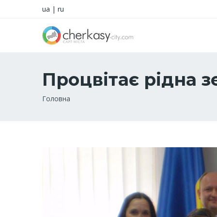
ua
|
ru
Процвітає рідна з
Рядок
Головна
навіґації