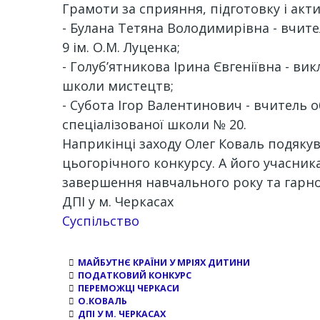
Грамоти за сприяння, підготовку і акти
- Булана Тетяна Володимирівна - вчител
9 ім. О.М. Луценка;
- Голуб’ятникова Ірина Євгеніївна - в
школи мистецтв;
- Субота Ігор Валентинович - вчитель
спеціалізованої школи № 20.
Наприкінці заходу Олег Коваль подякув
цьогорічного конкурсу. А його учасни
завершення навчального року та гарно
ДПІ у м. Черкасах
Суспільство
МАЙБУТНЄ КРАЇНИ У МРІЯХ ДИТИНИ
ПОДАТКОВИЙ КОНКУРС
ПЕРЕМОЖЦІ ЧЕРКАСИ
О.КОВАЛЬ
ДПІ У М. ЧЕРКАСАХ