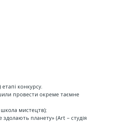
) етапі конкурсу.
рішили провести окреме таємне
а школа мистецтв);
 здолають планету» (Art – студія