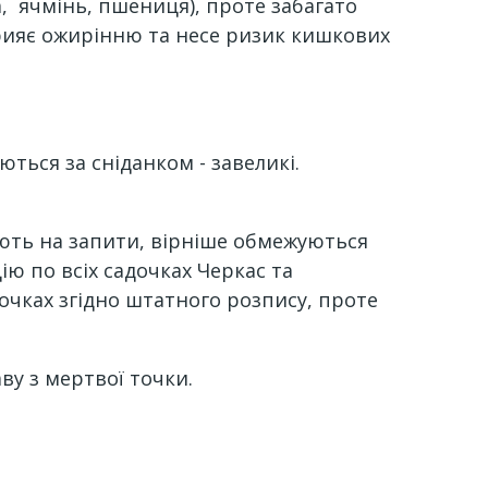
, ячмінь, пшениця), проте забагато
прияє ожирінню та несе ризик кишкових
ються за сніданком - завеликі.
ають на запити, вірніше обмежуються
ію по всіх садочках Черкас та
очках згідно штатного розпису, проте
ву з мертвої точки.