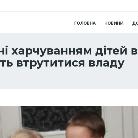
ГОЛОВНА
НОВИНИ
Д
ні харчуванням дітей 
ять втрутитися владу