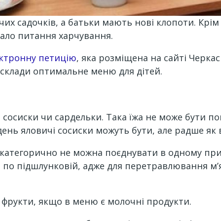
чих садочків, а батьки мають нові клопоти. Крі
тало питання харчування.
ктронну петицію
, яка розміщена на сайті Черкас
 і склади оптимальне меню для дітей.
?
ь сосиски чи сардельки. Така їжа не може бути по
день яловичі сосиски можуть бути, але радше як
категорично не можна поєднувати в одному прийо
р по підшлунковій, адже для перетравлювання м’я
фрукти, якщо в меню є молочні продукти.