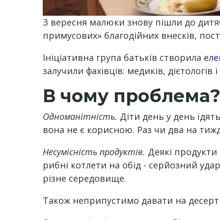
З вересня малюки знову пішли до дитя
примусових» благодійних внесків, пос
Ініціативна група батьків створила
еле
залучили фахівців: медиків, дієтологів
В чому проблема
Одноманітність.
Діти день у день їдят
вона не є корисною. Раз чи два на тиж
Несумісність продуктів.
Деякі продукти 
рибні котлети на обід - серйозний уда
різне середовище.
Також неприпустимо давати на десерт 