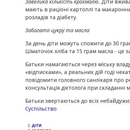
Завелика кількість крохмалю.
Діти вжива
мають в раціоні картоплі та макаронн
розладів та діабету.
Забагато цукру та масла
За день діти можуть спожити до 30 грам
Шматочок хліба та 15 грам масла - це 
Батьки намагаються через міську влад
«відписками», а реальних дій годі чека
повідомити головного санлікаря про ре
консультація дієтолога при складанні м
Батьки звертаються до всіх небайдужи
Суспільство
ДІТИ