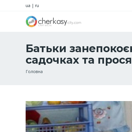
ua
|
ru
Батьки занепокоє
садочках та прос
Рядок
Головна
навіґації