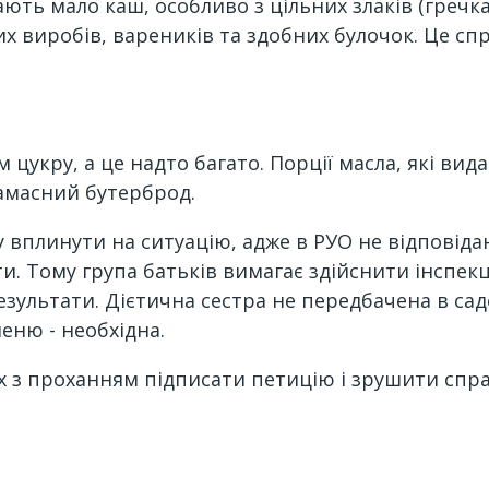
ють мало каш, особливо з цільних злаків (гречка
их виробів, вареників та здобних булочок. Це с
 цукру, а це надто багато. Порції масла, які вида
замасний бутерброд.
у вплинути на ситуацію, адже в РУО не відповід
ти. Тому група батьків вимагає здійснити інспекц
зультати. Дієтична сестра не передбачена в сад
еню - необхідна.
х з проханням підписати петицію і зрушити спра