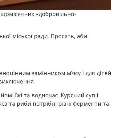
м щомісячних «добровільно-
ької міської ради. Просять, аби
вноцінним замінником м’ясу і для дітей
 виключення.
мі їжі та водночас. Курячий суп і
са та риби потрібні різні ферменти та