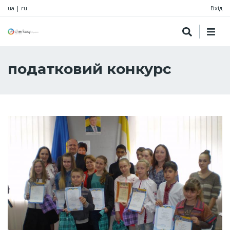
ua
|
ru
Вхід
податковий конкурс