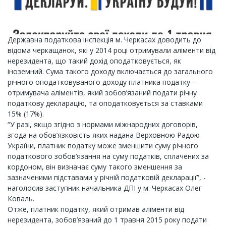
Державна податкова інспекція м. Черкасах доводить до
відома черкащанок, які у 2014 році отримували аліменти від
нерезидента, що такий дохід оподатковується, як
іноземний. Сума такого доходу включається до загального
річного оподатковуваного доходу платника податку –
отримувача аліментів, який зобов’язаний подати річну
податкову декларацію, та оподатковується за ставками
15% (17%).
“У разі, якщо згідно з нормами міжнародних договорів,
згода на обов’язковість яких надана Верховною Радою
України, платник податку може зменшити суму річного
податкового зобов’язання на суму податків, сплачених за
кордоном, він визначає суму такого зменшення за
зазначеними підставами у річній податковій декларації”, -
наголосив заступник начальника ДПІ у м. Черкасах Олег
Коваль.
Отже, платник податку, який отримав аліменти від
нерезидента, зобов’язаний до 1 травня 2015 року подати