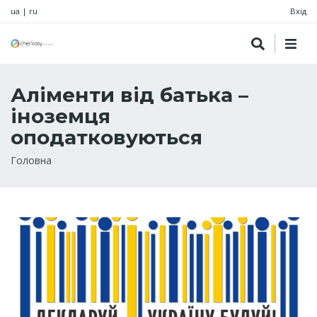
ua
|
ru
Вхід
Аліменти від батька –
іноземця
оподатковуються
Рядок
Головна
навіґації