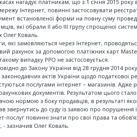
асах нагадує платникам, що з 1 січня 2015 року 
мережу Інтернет, повинні застосовувати реєстра
мент встановленої форми на повну суму проведе
ємців, які обрали ІІ або ІІІ групу спрощеної сист
х Олег Коваль.
ги, які замовляються через Інтернет, проводять
ий рахунок за допомогою платіжних карт MasterC
 такому випадку РРО не застосовується.
овідно до Закону України від 28 грудня 2014 року
 законодавчих актів України щодо податкової ре
стуються послугами інтернет – магазинів. Адже р
зрахункових документів. Результатом цього стало
чою нормою з боку продавців, в результаті як
тав звернутись до суду із заявою про порушення ї
ет-послуг повинні знати про свої права та обов’
, - зазначив Олег Коваль.