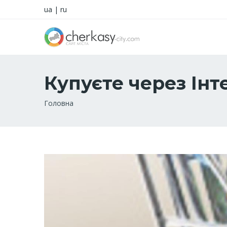
ua
|
ru
Купуєте через Інт
Рядок
Головна
навіґації