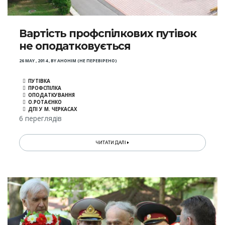
Вартість профспілкових путівок
не оподатковується
26 MAY , 2014
,
BY
АНОНІМ (НЕ ПЕРЕВІРЕНО)
ПУТІВКА
ПРОФСПІЛКА
ОПОДАТКУВАННЯ
О.РОТАЄНКО
ДПІ У М. ЧЕРКАСАХ
6 переглядів
ЧИТАТИ ДАЛІ