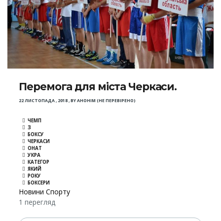
Перемога для міста Черкаси.
22 ЛИСТОПАДА , 2018
,
BY
АНОНІМ (НЕ ПЕРЕВІРЕНО)
ЧЕМП
З
БОКСУ
ЧЕРКАСИ
ОНАТ
УКРА
КАТЕГОР
ЯКИЙ
РОКУ
БОКСЕРИ
Новини Спорту
1 перегляд