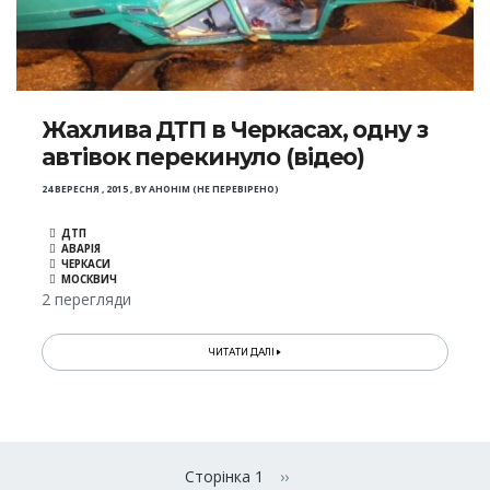
Жахлива ДТП в Черкасах, одну з
автівок перекинуло (відео)
24 ВЕРЕСНЯ , 2015
,
BY
АНОНІМ (НЕ ПЕРЕВІРЕНО)
ДТП
АВАРІЯ
ЧЕРКАСИ
МОСКВИЧ
2 перегляди
ЧИТАТИ ДАЛІ
Розбивка
на
Сторінка 1
››
Наступна сторінка