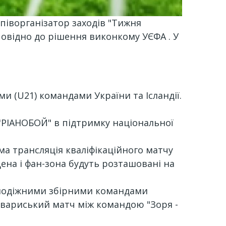
піворганізатор заходів "Тижня
дповідно до рішення виконкому УЄФА . У
.
и (U21) командами України та Ісландії.
"РІАНОБОЙ" в підтримку національної
ма трансляція кваліфікаційного матчу
ена і фан-зона будуть розташовані на
молодіжними збірними командами
 товариський матч між командою "Зоря -