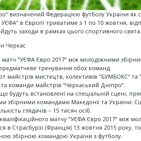
ро" визначений Федерацією футболу України як с
у УЄФА" в Європі триватиме з 1 по 10 жовтня, ві
ойдуть заходи в рамках цього спортивного свята
он Черкас
 матч "УЄФА Євро 2017" між молодіжними збірним
ередматчеве тренування обох команд.
рт майстрів мистецтв, колективів "БУМБОКС" та 
 та команди майстрів "Черкаський Дніпро".
що будуть встановлені на спеціальній сцені, пря
ми збірними командами Македонії та України. Сц
ькість глядачів – 15 тисяч осіб.
о кваліфікаційного матчу "УЄФА Євро 2017" між 
ься в Страсбурзі (Франція) 13 жовтня 2015 року,
жною збірною командою України з футболу.