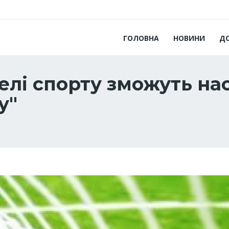
ГОЛОВНА
НОВИНИ
Д
елі спорту зможуть н
у"