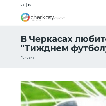
ua
|
ru
В Черкасах любит
"Тижднем футбол
Рядок
Головна
навіґації