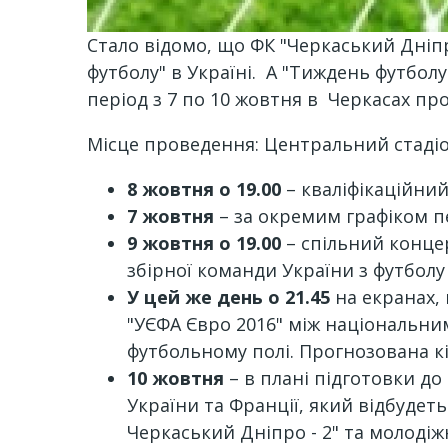
Стало відомо, що ФК "Черкаський Дніп
футболу" в Україні. А "Тиждень футбол
період з 7 по 10 жовтня в Черкасах пр
Місце проведення: Центральний стаді
8 жовтня о 19.00
– кваліфікаційний
7 жовтня
– за окремим графіком п
9 жовтня о 19.00
– спільний конце
збірної команди України з футболу
У цей же день о 21.45
на екранах, 
"УЄФА Євро 2016" між національни
футбольному полі. Прогнозована кіл
10 жовтня
– в плані підготовки д
України та Франції, який відбудет
Черкаський Дніпро - 2" та молоді