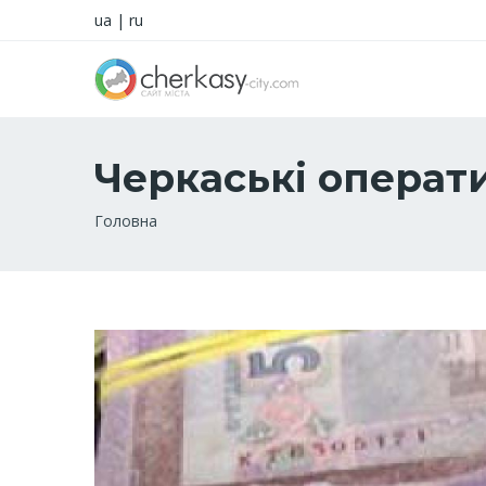
ua
|
ru
Черкаські операт
Рядок
Головна
навіґації