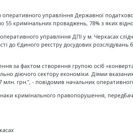
 оперативного управління Державної податкової 
 55 кримінальних проваджень, 78% з яких віднося
и оперативного управління ДПІ у м. Черкасах слі
сті до Єдиного реєстру досудових розслідувань 
ння за фактом створення групою осіб «конвертац
ально діючого сектору економіки. Діями вказани
3,7 млн. грн.”, - повідомив начальник оперативн
ки кримінального правопорушення, передбаченого
касах