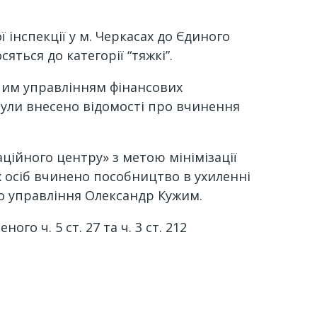
інспекції у м. Черкасах до Єдиного
ться до категорії “тяжкі”.
дчим управлінням фінансових
були внесено відомості про вчинення
ійного центру» з метою мінімізації
х осіб вчинено пособництво в ухиленні
ого управління Олександр Кужим.
 ч. 5 ст. 27 та ч. 3 ст. 212