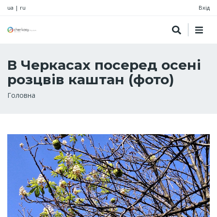
ua
|
ru
Вхід
В Черкасах посеред осені
розцвів каштан (фото)
Рядок
Головна
навіґації