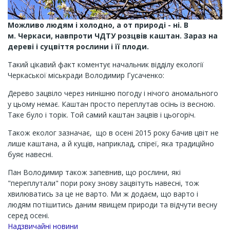
Можливо людям і холодно, а от природі - ні. В
м.
Черкаси, навпроти ЧДТУ розцвів каштан. Зараз на
дереві і суцвіття рослини і її плоди.
Такий цікавий факт коментує начальник відділу екології
Черкаської міськради Володимир Гусаченко:
Дерево зацвіло через нинішню погоду і нічого аномального
у цьому немає. Каштан просто переплутав осінь із весною.
Таке було і торік. Той самий каштан зацвів і цьогоріч.
Також еколог зазначає, що в осені 2015 року бачив цвіт не
лише каштана, а й кущів, наприклад, спіреї, яка традиційно
буяє навесні.
Пан Володимир також запевнив, що рослини, які
"переплутали" пори року знову зацвітуть навесні, тож
хвилюватись за це не варто. Ми ж додаєм, що варто і
людям потішитись даним явищем природи та відчути весну
серед осені.
Надзвичайні новини