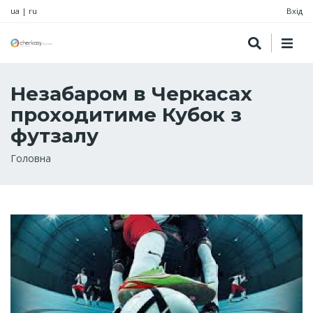
ua
|
ru
Вхід
Незабаром в Черкасах
проходитиме Кубок з
футзалу
Рядок
Головна
навіґації