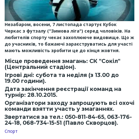
Незабаром, восени, 7 листопада стартує
Кубок
Черкас з футзалу ("Зимова ліга") серед чоловіків. На
любителів спорту чекає захоплююче видовище. Що ж
до учасників, то бажаючі зараєструватись для участі
мають можливість зробити це до кінця жовтня.
Місце проведення змагань:
СК "Сокіл"
(Центральний стадіон).
Ігрові дні:
субота та неділя (з 13.00 до
19.00 години).
Дата закінчення реєстрації команд на
турнір:
28.10.2015.
Організатори заходу запрошують всі охочі
команди взятти участь у змаганнях.
Звертатися за тел.: 050-811-84-65, 063-176-
24-18, 068-734-15-51 (Павло Скворцов).
Спорт