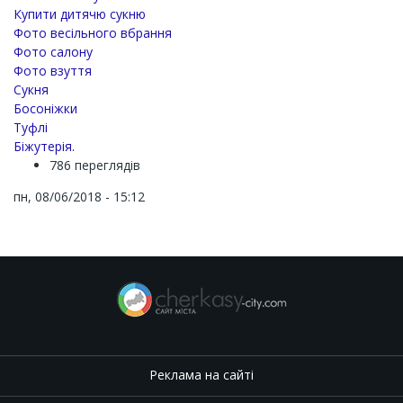
Купити дитячю сукню
Фото весільного вбрання
Фото салону
Фото взуття
Сукня
Босоніжки
Туфлі
Біжутерія.
786 переглядів
пн, 08/06/2018 - 15:12
Реклама на сайті