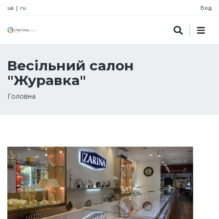
ua
|
ru
Вхід
Весільний салон
"Журавка"
Рядок
Головна
навіґації