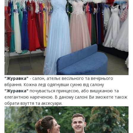
"Журавка"
- салон, ательє весільного та вечірнього
вбрання. Кожна леді одягнувши сукню від салону
"Журавка"
почувається принцесою, або вишуканою та
елегантною нареченою. В даному салоні Ви зможете також
обрати взуття та аксесуари.