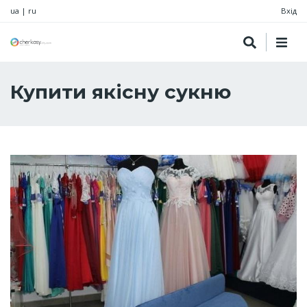
ua
|
ru
Вхід
Купити якісну сукню