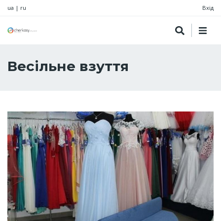
ua
|
ru
Вхід
Весільне взуття