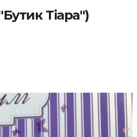
"Бутик Тіара")