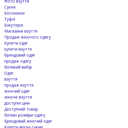
Фото взуття
Сукня
Босоніжки
Туфлі
Біжутерія.
Магазини взуття
Продаж жіночого одягу
Купити одяг
купити взуття
брендовий одяг
продаж одягу
Великий вибір
Одяг
взуття
продаж взуття
жіночий одяг
жіноче взуття
доступні ціни
Доступний товар
Великі розміри одягу
Брендовий жіночий одяг
Купити якісну сукню