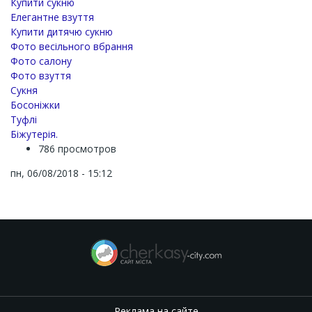
Купити сукню
Елегантне взуття
Купити дитячю сукню
Фото весільного вбрання
Фото салону
Фото взуття
Сукня
Босоніжки
Туфлі
Біжутерія.
786 просмотров
пн, 06/08/2018 - 15:12
Реклама на сайте