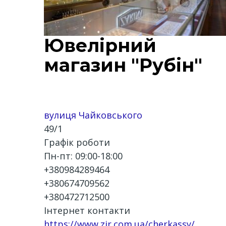
Ювелірний
магазин "Рубін"
вулиця Чайковського
49/1
Графік роботи
Пн-пт: 09:00-18:00
+380984289464
+380674709562
+380472712500
Інтернет контакти
https://www.zir.com.ua/cherkassy/