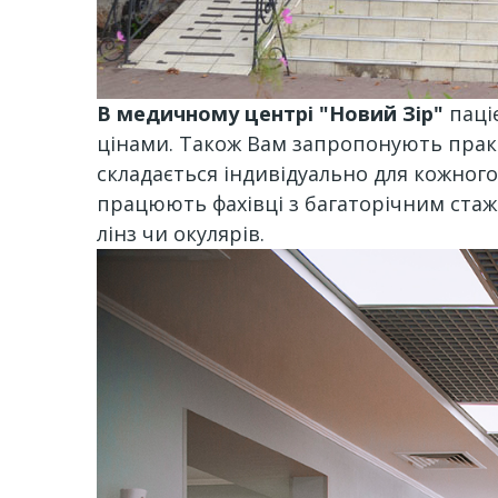
В медичному центрі "Новий Зір"
паці
цінами. Також Вам запропонують практ
складається індивідуально для кожного
працюють фахівці з багаторічним стаже
лінз чи окулярів.