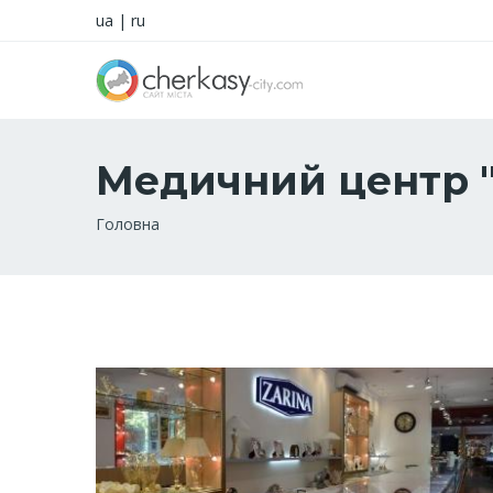
ua
|
ru
Медичний центр "
Рядок
Головна
навіґації