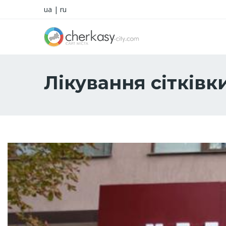
ua
|
ru
Лікування сітківк