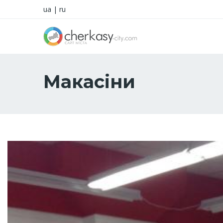
ua
|
ru
Макасіни