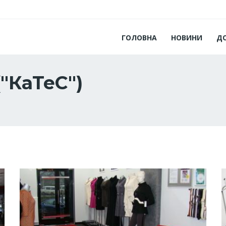
ГОЛОВНА
НОВИНИ
Д
("КаТеС")