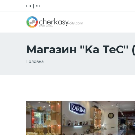
ua
|
ru
Магазин "Ka TeC" 
Рядок
Головна
навіґації