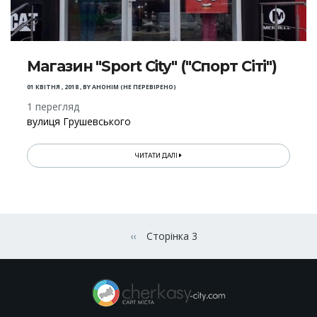
Магазин "Sport City" ("Спорт Сіті")
01 КВІТНЯ , 2018
,
BY
АНОНІМ (НЕ ПЕРЕВІРЕНО)
1 перегляд
вулиця Грушевського
ЧИТАТИ ДАЛІ
Розбивка
на
‹‹
Сторінка 3
Попередня сторінка
сторінки