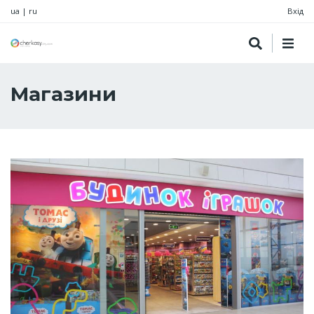
ua
|
ru
Вхід
Магазини