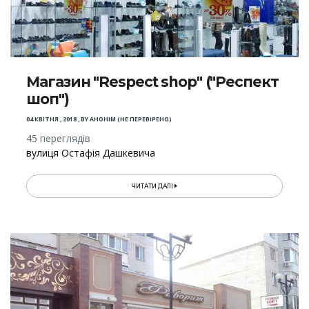
Магазин "Respect shop" ("Респект
шоп")
04 КВІТНЯ , 2018
,
BY
АНОНІМ (НЕ ПЕРЕВІРЕНО)
45 переглядів
вулиця Остафія Дашкeвича
ЧИТАТИ ДАЛІ