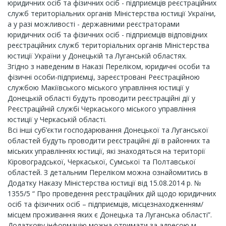
юридичних осіб та фізичних осіб - підприємців реєстраційних
служб територіальних органів Міністерства юстиції України,
а у разі можливості - державними реєстраторами
юридичних осіб та фізичних осіб - підприємців відповідних
реєстраційних служб територіальних органів Міністерства
юстиції України у Донецькій та Луганській областях.
Згідно з наведеним в Наказі Переліком, юридичні особи та
фізичні особи-підприємці, зареєстровані Реєстраційною
службою Макіївського міського управління юстиції у
Донецькій області будуть проводити реєстраційні дії у
Реєстраційній службі Черкаського міського управління
юстиції у Черкаській області.
Всі інші суб’єкти господарювання Донецької та Луганської
областей будуть проводити реєстраційні дії в районних та
міських управліннях юстиції, які знаходяться на території
Кіровоградської, Черкаської, Сумської та Полтавської
областей. З детальним Переліком можна ознайомитись в
Додатку Наказу Міністерства юстиції від 15.08.2014 р. №
1355/5 “ Про проведення реєстраційних дій щодо юридичних
осіб та фізичних осіб – підприємців, місцезнаходженням/
місцем проживання яких є Донецька та Луганська області”.
Додаткову інформацію можна отримати за адресою м.