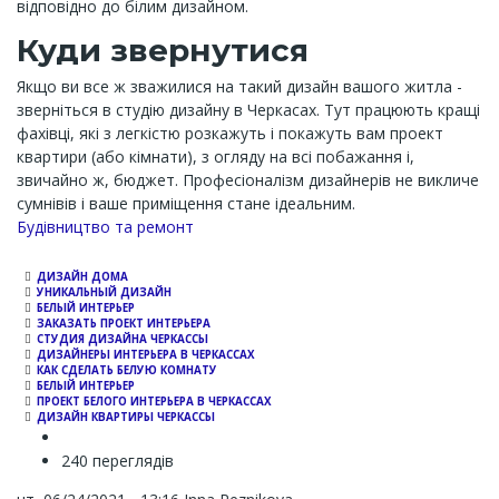
відповідно до білим дизайном.
Куди звернутися
Якщо ви все ж зважилися на такий дизайн вашого житла -
зверніться в студію дизайну в Черкасах. Тут працюють кращі
фахівці, які з легкістю розкажуть і покажуть вам проект
квартири (або кімнати), з огляду на всі побажання і,
звичайно ж, бюджет. Професіоналізм дизайнерів не викличе
сумнівів і ваше приміщення стане ідеальним.
Channel
Будівництво та ремонт
ДИЗАЙН ДОМА
УНИКАЛЬНЫЙ ДИЗАЙН
БЕЛЫЙ ИНТЕРЬЕР
ЗАКАЗАТЬ ПРОЕКТ ИНТЕРЬЕРА
СТУДИЯ ДИЗАЙНА ЧЕРКАССЫ
ДИЗАЙНЕРЫ ИНТЕРЬЕРА В ЧЕРКАССАХ
КАК СДЕЛАТЬ БЕЛУЮ КОМНАТУ
БЕЛЫЙ ИНТЕРЬЕР
ПРОЕКТ БЕЛОГО ИНТЕРЬЕРА В ЧЕРКАССАХ
ДИЗАЙН КВАРТИРЫ ЧЕРКАССЫ
240 переглядів