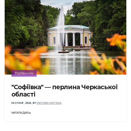
Відпочинок
"Софіївка" — перлина Черкаської
області
30 СІЧНЯ , 2026
,
BY
VIKTORIJ VOITOVA
ЧИТАТИ ДАЛІ