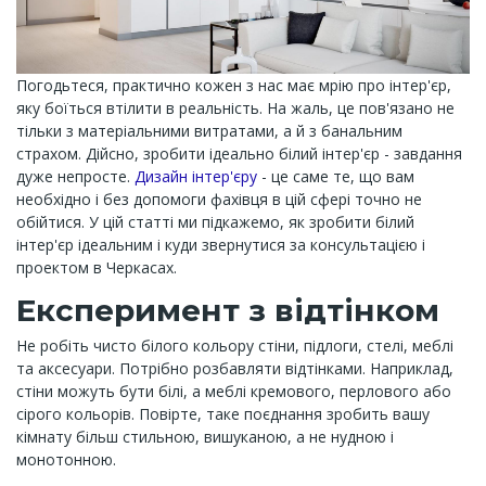
Погодьтеся, практично кожен з нас має мрію про інтер'єр,
яку боїться втілити в реальність. На жаль, це пов'язано не
тільки з матеріальними витратами, а й з банальним
страхом. Дійсно, зробити ідеально білий інтер'єр - завдання
дуже непросте.
Дизайн інтер'єру
- це саме те, що вам
необхідно і без допомоги фахівця в цій сфері точно не
обійтися. У цій статті ми підкажемо, як зробити білий
інтер'єр ідеальним і куди звернутися за консультацією і
проектом в Черкасах.
Експеримент з відтінком
Не робіть чисто білого кольору стіни, підлоги, стелі, меблі
та аксесуари. Потрібно розбавляти відтінками. Наприклад,
стіни можуть бути білі, а меблі кремового, перлового або
сірого кольорів. Повірте, таке поєднання зробить вашу
кімнату більш стильною, вишуканою, а не нудною і
монотонною.