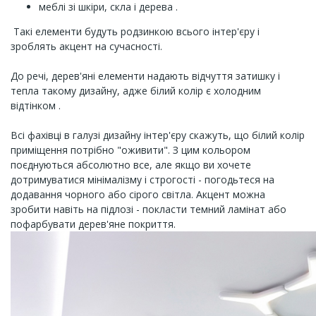
меблі зі шкіри, скла і дерева .
Такі елементи будуть родзинкою всього інтер'єру і
зроблять акцент на сучасності.
До речі, дерев'яні елементи надають відчуття затишку і
тепла такому дизайну, адже білий колір є холодним
відтінком .
Всі фахівці в галузі дизайну інтер'єру скажуть, що білий колір
приміщення потрібно "оживити". З цим кольором
поєднуються абсолютно все, але якщо ви хочете
дотримуватися мінімалізму і строгості - погодьтеся на
додавання чорного або сірого світла. Акцент можна
зробити навіть на підлозі - покласти темний ламінат або
пофарбувати дерев'яне покриття.