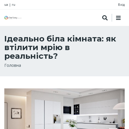
ua
|
ru
Вхід
Ідеально біла кімната: як
втілити мрію в
реальність?
Рядок
Головна
навіґації