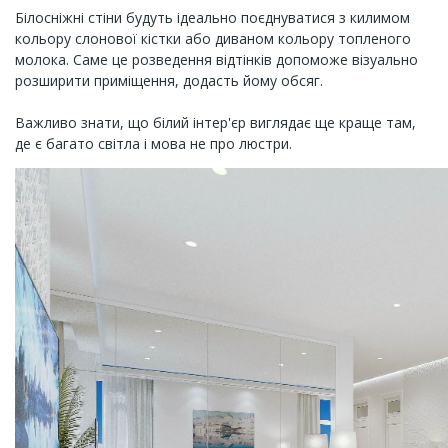
Білосніжні стіни будуть ідеально поєднуватися з килимом
кольору слонової кістки або диваном кольору топленого
молока. Саме це розведення відтінків допоможе візуально
розширити приміщення, додасть йому обсяг.
Важливо знати, що білий інтер'єр виглядає ще краще там,
де є багато світла і мова не про люстри.