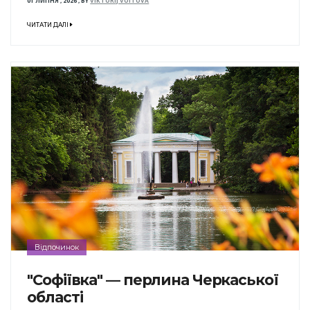
01 ЛИПНЯ , 2026
,
BY
VIKTORIJ VOITOVA
ЧИТАТИ ДАЛІ
Відпочинок
"Софіївка" — перлина Черкаської
області