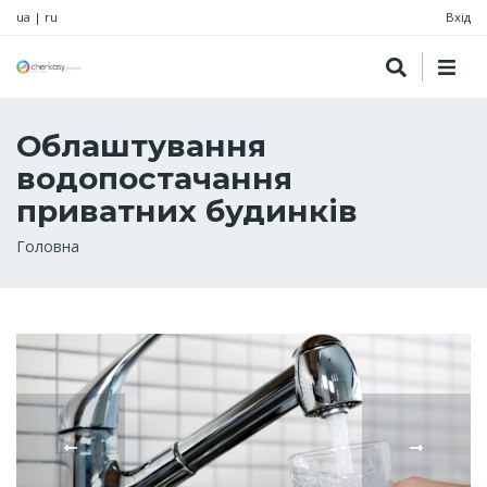
ua
|
ru
Вхід
Облаштування
водопостачання
приватних будинків
Рядок
Головна
навіґації