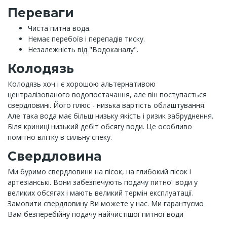
Переваги
Чиста питна вода.
Немає перебоїв і перепадів тиску.
Незалежність від "Водоканалу".
Колодязь
Колодязь хоч і є хорошою альтернативою
централізованого водопостачання, але він поступається
свердловині. Його плюс - низька вартість облаштування.
Але така вода має більш низьку якість і ризик забруднення.
Біля криниці низький дебіт обсягу води. Це особливо
помітно влітку в сильну спеку.
Свердловина
Ми буримо свердловини на пісок, на глибокий пісок і
артезіанські. Вони забезпечують подачу питної води у
великих обсягах і мають великий термін експлуатації.
Замовити свердловину Ви можете у нас. Ми гарантуємо
Вам безперебійну подачу найчистішої питної води