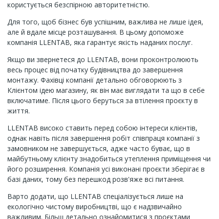
користується безспірною авторитетністю.
Для того, щоб бізнес був успішним, важлива не лише ідея,
але й вдале місце розташування. В цьому допоможе
компанія LLENTAB, яка гарантує якість наданих послуг.
Якщо ви звернетеся до LLENTAB, вони проконтролюють
весь процес від початку будівництва до завершення
монтажу. Фахівці компанії детально обговорюють з
Клієнтом ідею магазину, як він має виглядати та що в себе
включатиме. Після цього беруться за втілення проєкту в
життя.
LLENTAB високо ставить перед собою інтереси клієнтів,
однак навіть після завершення робіт співпраця компанії з
замовником не завершується, адже часто буває, що в
майбутньому клієнту знадобиться утеплення приміщення чи
його розширення. Компанія усі виконані проєкти зберігає в
базі даних, тому без перешкод розв'яже всі питання.
Варто додати, що LLENTAB спеціалізується лише на
екологічно чистому виробництві, що є надзвичайно
важливим. Більш детально ознайомитися з проєктами