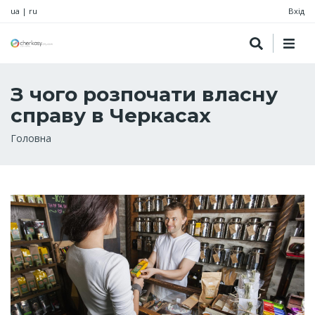
ua
|
ru
Вхід
З чого розпочати власну
справу в Черкасах
Рядок
Головна
навіґації