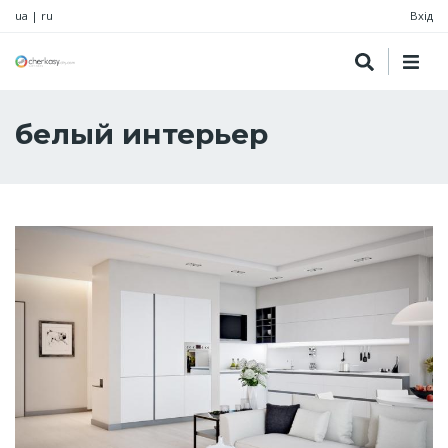
ua
|
ru
Вхід
белый интерьер