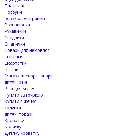
Платтячка
Повзуни
розвиваючі іграшки
Розпашонки
Рукавички
Сведрики
Спіднички
Товари для немовлят
шапочки
шкарпетки
Штани.
Магазини спорттоварів
дитячі речі
Речі для малечі
Купити автокрісло
Купити ліжечко
ходунки
дитячі товари
Кроватку
Коляску
Дитячу кроватку