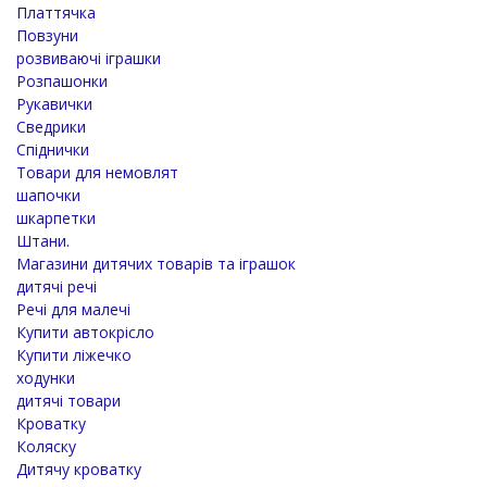
Платтячка
Повзуни
розвиваючі іграшки
Розпашонки
Рукавички
Сведрики
Спіднички
Товари для немовлят
шапочки
шкарпетки
Штани.
Магазини дитячих товарів та іграшок
дитячі речі
Речі для малечі
Купити автокрісло
Купити ліжечко
ходунки
дитячі товари
Кроватку
Коляску
Дитячу кроватку