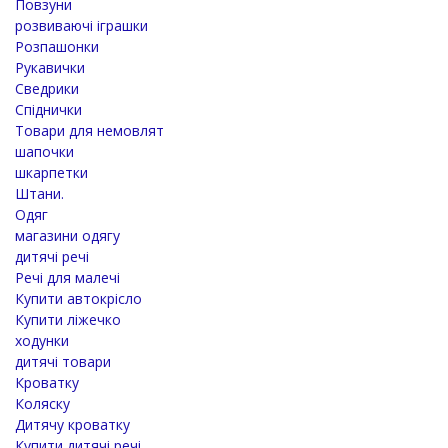
Повзуни
розвиваючі іграшки
Розпашонки
Рукавички
Сведрики
Спіднички
Товари для немовлят
шапочки
шкарпетки
Штани.
Одяг
магазини одягу
дитячі речі
Речі для малечі
Купити автокрісло
Купити ліжечко
ходунки
дитячі товари
Кроватку
Коляску
Дитячу кроватку
Купити дитячі речі