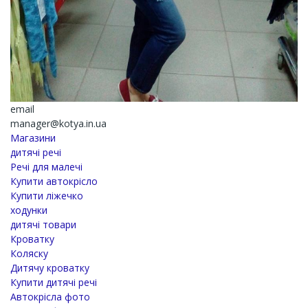
email
manager@kotya.in.ua
Магазини
дитячі речі
Речі для малечі
Купити автокрісло
Купити ліжечко
ходунки
дитячі товари
Кроватку
Коляску
Дитячу кроватку
Купити дитячі речі
Автокрісла фото