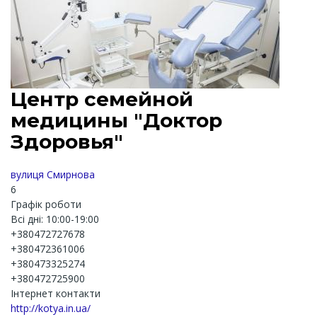
Центр семейной
медицины "Доктор
Здоровья"
вулиця Смирнова
6
Графік роботи
Всі дні: 10:00-19:00
+380472727678
+380472361006
+380473325274
+380472725900
Інтернет контакти
http://kotya.in.ua/