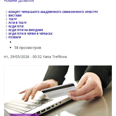
Channel
Новини Дозвілля
КОНЦЕРТ ЧЕРКАСЬКОГО АКАДЕМІЧНОГО СИМФОНІЧНОГО ОРКЕСТРУ
ВИСТАВИ
ТЕАТР
ПІТИ В ТЕАТР
КУДИ ПІТИ
КУДИ ПІТИ НА ВИХІДНИХ
КУДИ ПІТИ В ЧЕРВНІ В ЧЕРКАСАХ
РОЗВАГИ
58 просмотров
пт, 29/05/2026 - 00:32
Yana Trefilova