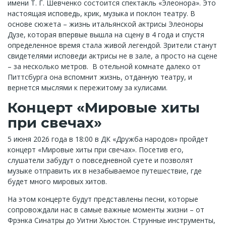
имени Т. Г. Шевченко состоится спектакль «Элеонора». Это
настоящая исповедь, крик, музыка и поклон театру. В
основе сюжета – жизнь итальянской актрисы Элеоноры
Дузе, которая впервые вышла на сцену в 4 года и спустя
определенное время стала живой легендой. Зрители станут
свидетелями исповеди актрисы не в зале, а просто на сцене
– за несколько метров. В отельной комнате далеко от
Питтсбурга она вспомнит жизнь, отданную театру, и
вернется мыслями к пережитому за кулисами.
Концерт «Мировые хиты
при свечах»
5 июня 2026 года в 18:00 в ДК «Дружба народов» пройдет
концерт «Мировые хиты при свечах». Посетив его,
слушатели забудут о повседневной суете и позволят
музыке отправить их в незабываемое путешествие, где
будет много мировых хитов.
На этом концерте будут представлены песни, которые
сопровождали нас в самые важные моменты жизни – от
Фрэнка Синатры до Уитни Хьюстон. Струнные инструменты,