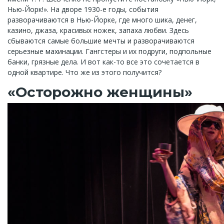
Нью-Йорк!». На дворе 1930-е годы, события
разворачиваются в Нью-Йорке, где много шика, денег,
казино, джаза, красивых ножек, запаха любви. Здесь
сбываются самые большие мечты и разворачиваются
серьезные махинации. Гангстеры и их подруги, подпольные
банки, грязные дела. И вот как-то все это сочетается в
одной квартире. Что же из этого получится?
«Осторожно женщины»