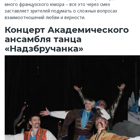
много французского юмора – все это через смех
заставляет зрителей подумать о сложных вопросах
взаимоотношений любви и верности.
Концерт Академического
ансамбля танца
«Надзбручанка»