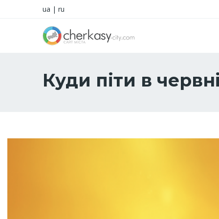
ua
|
ru
Куди піти в червн