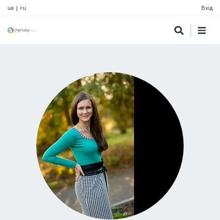
ua
|
ru
Вхід