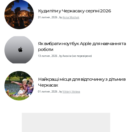
Куди піти у Черкасах у серпні 2026
31 липня , 2026
,
by
Anna Moshak
Як вибрати ноутбук Apple для навчання та
роботи
13 липня , 2026
,
by
Анонім (не перевірено)
Найкращі місця для відпочинку з дітьми в
Черкасах
01 липня , 2026
,
by
Viktorij Voitova