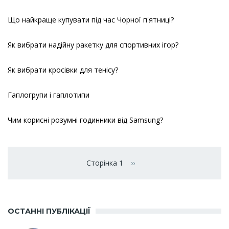
Що найкраще купувати під час Чорної п'ятниці?
Як вибрати надійну ракетку для спортивних ігор?
Як вибрати кросівки для тенісу?
Гаплогрупи і гаплотипи
Чим корисні розумні годинники від Samsung?
Розбивка
на
Сторінка 1
››
Наступна сторінка
сторінки
ОСТАННІ ПУБЛІКАЦІЇ