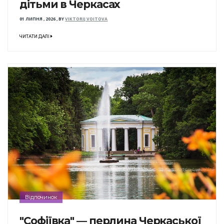
дітьми в Черкасах
01 ЛИПНЯ , 2026
,
BY
VIKTORIJ VOITOVA
ЧИТАТИ ДАЛІ
Відпочинок
"Софіївка" — перлина Черкаської