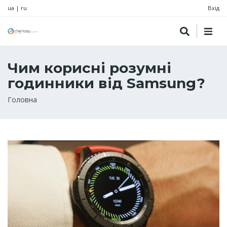
ua
|
ru
Вхід
Чим корисні розумні
годинники від Samsung?
Рядок
Головна
навіґації