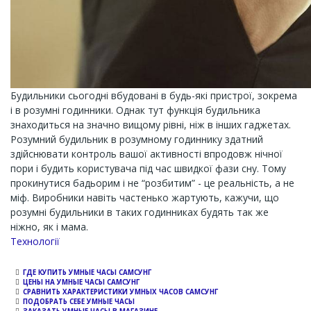
Будильники сьогодні вбудовані в будь-які пристрої, зокрема
і в розумні годинники. Однак тут функція будильника
знаходиться на значно вищому рівні, ніж в інших гаджетах.
Розумний будильник в розумному годиннику здатний
здійснювати контроль вашої активності впродовж нічної
пори і будить користувача під час швидкої фази сну. Тому
прокинутися бадьорим і не “розбитим” - це реальність, а не
міф. Виробники навіть частенько жартують, кажучи, що
розумні будильники в таких годинниках будять так же
ніжно, як і мама.
Channel
Технології
ГДЕ КУПИТЬ УМНЫЕ ЧАСЫ САМСУНГ
ЦЕНЫ НА УМНЫЕ ЧАСЫ САМСУНГ
СРАВНИТЬ ХАРАКТЕРИСТИКИ УМНЫХ ЧАСОВ САМСУНГ
ПОДОБРАТЬ СЕБЕ УМНЫЕ ЧАСЫ