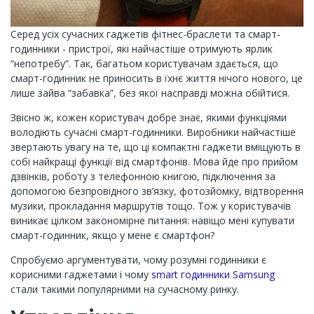
Серед усіх сучасних гаджетів фітнес-браслети та смарт-
годинники - пристрої, які найчастіше отримують ярлик
“непотребу”. Так, багатьом користувачам здається, що
смарт-годинник не приносить в їхнє життя нічого нового, це
лише зайва “забавка”, без якої насправді можна обійтися.
Звісно ж, кожен користувач добре знає, якими функціями
володіють сучасні смарт-годинники. Виробники найчастіше
звертають увагу на те, що ці компактні гаджети вміщують в
собі найкращі функції від смартфонів. Мова йде про прийом
дзвінків, роботу з телефонною книгою, підключення за
допомогою безпровідного зв’язку, фотозйомку, відтворення
музики, прокладання маршрутів тощо. Тож у користувачів
виникає цілком закономірне питання: навіщо мені купувати
смарт-годинник, якщо у мене є смартфон?
Спробуємо аргументувати, чому розумні годинники є
корисними гаджетами і чому
smart годинники Samsung
стали такими популярними на сучасному ринку.