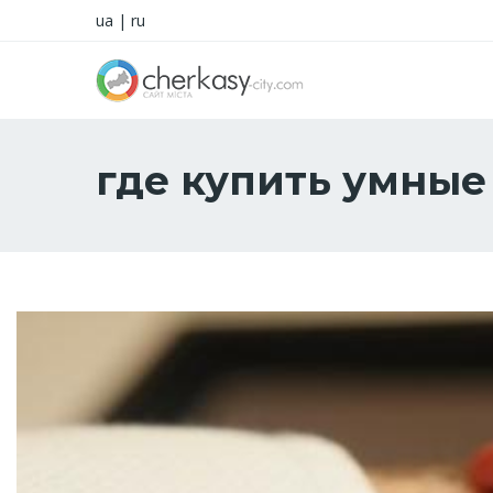
ua
|
ru
где купить умные