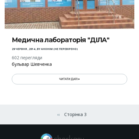
Медична лабораторія "ДІЛА"
29 ЧЕРВНЯ , 2014
,
BY
АНОНІМ (НЕ ПЕРЕВІРЕНО)
602 перегляди
бульвар Шевченка
ЧИТАТИ ДАЛІ
Розбивка
на
‹‹
Сторінка 3
Попередня сторінка
сторінки