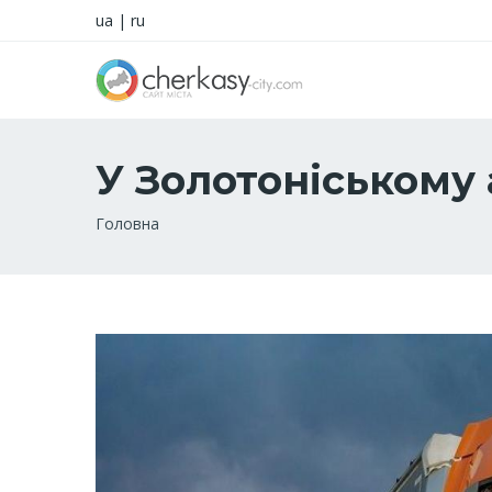
ua
|
ru
У Золотоніському 
Рядок
Головна
навіґації