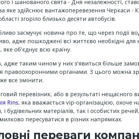
ого і шанованого свята - Дня незалежності, ста
а яке здійснює вантажоперевезення Черкаси - Ки
бласті згоріло близько десяти автобусів.
бливо засмучує новина про те, що через події в
во, адже пошкоджені всі життєво необхідні для 
, яке об'єднує всю країну.
 адже таким чином у них з'явиться більше замовл
ся правоохоронними органами. З цього можна зр
же все змінити.
рговий перевізник, або в результаті нещасного в
ія Rins
, яка вважається vip-організацією, охоче н
 і будівельних матеріалів, так і особистих речей
милково пересуватися в різних напрямках.
оловні переваги компані