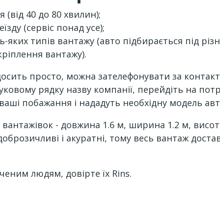
(від 40 до 80 хвилин);
зду (сервіс понад усе);
ь-яких типів вантажу (авто підбирається під різ
кріплення вантажу).
 досить просто, можна зателефонувати за контак
ковому рядку назву компанії, перейдіть на потрі
ші побажання і нададуть необхідну модель авто, 
 вантажівок - довжина 1.6 м, ширина 1.2 м, висо
ї доброзичливі і акуратні, тому весь вантаж доста
ченим людям, довірте їх Rins.