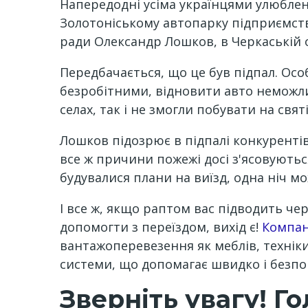
Напередодні усіма українцями улюблен
Золотоніському автопарку підприємств
ради Олександр Лошков, в Черкаській о
Передбачається, що це був підпал. Осо
безробітними, відновити авто неможли
селах, так і не змогли побувати на святі
Лошков підозрює в підпалі конкурентів,
все ж причини пожежі досі з'ясовують
будувалися плани на виїзд, одна ніч мо
І все ж, якщо раптом вас підводить че
допомогти з переїздом, вихід є!
Компан
вантажоперевезення як меблів, техніки,
системи, що допомагає швидко і безпо
Зверніть увагу! Г