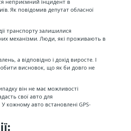
вся неприємний інцидент в
їв. Як повідомив депутат обласної
одії транспорту залишилися
них механізми. Люди, які проживають в
ень, а відповідно і дохід виросте. І
обити висновок, що як би довго не
ипадку він не має можливості
адасть свої авто для
. У кожному авто встановлені GPS-
ї: