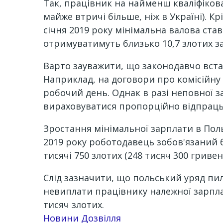
Так, працівник на найменш кваліфікова
майже втричі більше, ніж в Україні). К
січня 2019 року мінімальна валова ста
отримуватимуть близько 10,7 злотих за 
Варто зауважити, що законодавчо вста
Наприклад, на договори про комісійну
робочий день. Однак в разі неповної за
вираховуватися пропорційно відпраць
Зростання мінімальної зарплати в Поль
2019 року роботодавець зобов'язаний б
тисячі 750 злотих (248 тисяч 300 гривен
Слід зазначити, що польський уряд пи
невиплати працівнику належної зарплат
тисяч злотих.
Новини Дозвілля