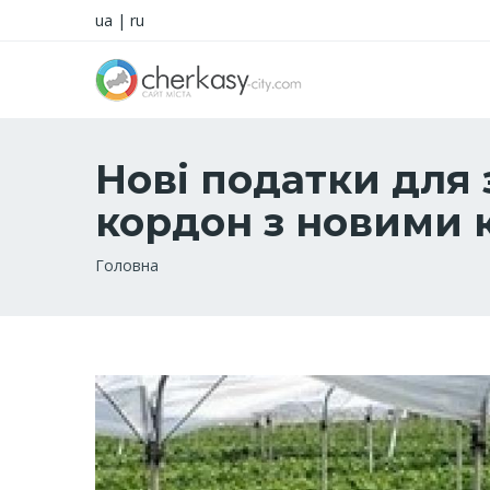
ua
|
ru
Нові податки для 
кордон з новими 
Рядок
Головна
навіґації