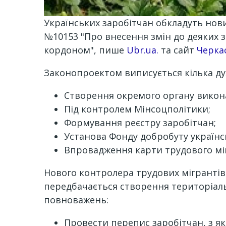
Українських заробітчан обкладуть нови
№10153 "Про внесення змін до деяких 
кордоном", пише
Ubr.ua.
та сайт
Черка
Законопроектом виписується кілька д
Створення окремого органу виконав
Під контролем Мінсоцполітики;
Формування реєстру заробітчан;
Установа Фонду добробуту українсь
Впровадження карти трудового мі
Нового контролера трудових мігрантів 
передбачається створення територіальн
повноважень:
Провести перепис заробітчан, з я