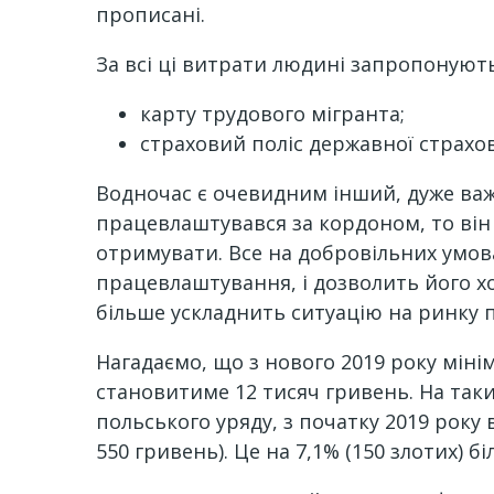
прописані.
За всі ці витрати людині запропонують 
карту трудового мігранта;
страховий поліс державної страхов
Водночас є очевидним інший, дуже важ
працевлаштувався за кордоном, то він 
отримувати. Все на добровільних умова
працевлаштування, і дозволить його х
більше ускладнить ситуацію на ринку п
Нагадаємо, що з нового 2019 року міні
становитиме 12 тисяч гривень. На так
польського уряду, з початку 2019 року 
550 гривень). Це на 7,1% (150 злотих) б