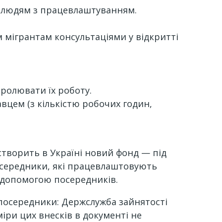
ти людям з працевлаштуванням.
 мігрантам консультаціями у відкритті
тролювати їх роботу.
вцем (з кількістю робочих годин,
 створить в Україні новий фонд — під
осередники, які працевлаштовують
а допомогою посередників.
посередники: Держслужба зайнятості
іри цих внесків в документі не