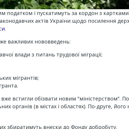
м податком і пускатимуть за кордон з картками.
законодавчих актів України щодо посилення держ
си
.
уже важливих нововведень:
чої влади з питань трудової міграції;
ких мігрантів;
гранта.
вже встигли обізвати новим "міністерством". По
их органів (в містах і областях). По-друге, йог
ких збиратимуть внески до Фонду добробуту.