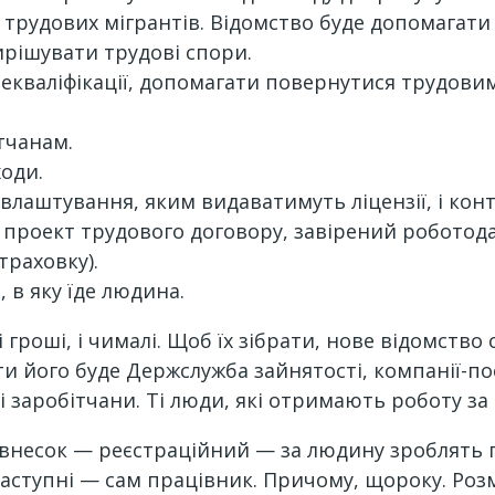
зи трудових мігрантів. Відомство буде допомага
рішувати трудові спори.
рекваліфікації, допомагати повернутися трудовим
тчанам.
ходи.
влаштування, яким видаватимуть ліцензії, і кон
 проект трудового договору, завірений роботода
траховку).
 в яку їде людина.
гроші, і чималі. Щоб їх зібрати, нове відомство
и його буде Держслужба зайнятості, компанії-п
і заробітчани. Ті люди, які отримають роботу з
 внесок — реєстраційний — за людину зроблять 
аступні — сам працівник. Причому, щороку. Розм