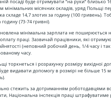
ній посаді буде отримувати "на руки" близько 16
рім мінімальних місячних окладів, уряд Польщі пе
вка складе 14,7 злотих за годину (100 гривень).
годину (73-74 гривні).
новлена ​​мінімальна зарплата не поширюється н
 оплату праці. Зазвичай працівники, які отриму
йнятості (неповний робочий день, 1/4 часу і так
ованому часу.
щі торкнеться і розрахунку розміру вихідної доп
уде видавати допомогу в розмірі не більше 15 м
ь).
льно стежить за дотриманням роботодавцями вс
и, Національна інспекція праці штрафуватиме ро