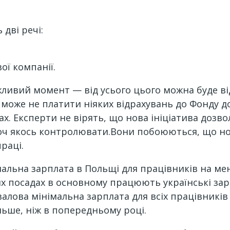
дві речі:
ої компанії.
ливий момент — від усього цього можна буде ві
може не платити ніяких відрахувань до Фонду доб
х. Експерти не вірять, що нова ініціатива дозво
оч якось контролювати.Вони побоюються, що нов
раці.
мальна зарплата в Польщі для працівників на ме
их посадах в основному працюють українські за
валова мінімальна зарплата для всіх працівників 
ільше, ніж в попередньому році.