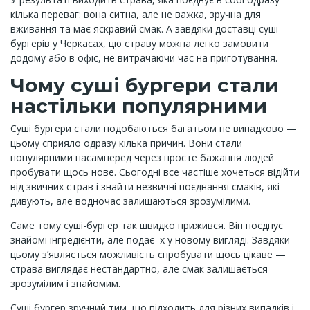
кілька переваг: вона ситна, але не важка, зручна для
вживання та має яскравий смак. А завдяки доставці суші
бургерів у Черкасах, цю страву можна легко замовити
додому або в офіс, не витрачаючи час на приготування.
Чому суші бургери стали
настільки популярними
Суші бургери стали подобаються багатьом не випадково —
цьому сприяло одразу кілька причин. Вони стали
популярними насамперед через просте бажання людей
пробувати щось нове. Сьогодні все частіше хочеться відійти
від звичних страв і знайти незвичні поєднання смаків, які
дивують, але водночас залишаються зрозумілими.
Саме тому суші-бургер так швидко прижився. Він поєднує
знайомі інгредієнти, але подає їх у новому вигляді. Завдяки
цьому з’являється можливість спробувати щось цікаве —
страва виглядає нестандартно, але смак залишається
зрозумілим і знайомим.
Суші бургер зручний тим, що підходить для різних випадків і