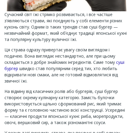
Сучасний світ їжі стрімко розвивається, і все частіше
з’являються страви, які поєднують у собі елементи різних
кухонь світу. Одним із таких трендів став суші бургер —
незвичайний формат, який об’єднує традиції японської кухні
та популярну культуру вуличної їжі.
Ця страва одразу привертає увагу своїм виглядом і
подачею. Вона виглядає нестандартно, але при цьому
складається з добре знайомих інгредієнтів. Саме тому
суші
бургер
швидко став популярним серед тих, хто любить
відкривати нові смаки, але не готовий відмовлятися від
звичної їжі.
На відміну від класичних ролів або бургерів, суші бургер
створює окрему кулінарну категорію. Замість булочки
використовується щільно сформований рис, який тримає
форму та є головною частиною всієї конструкції. Усередині
— класичні продукти японської кухні: риба, морепродукти,
овочі, вершковий сир, а також різноманітні соуси.
У результаті виходить страва, яка поєднує в собі одразу