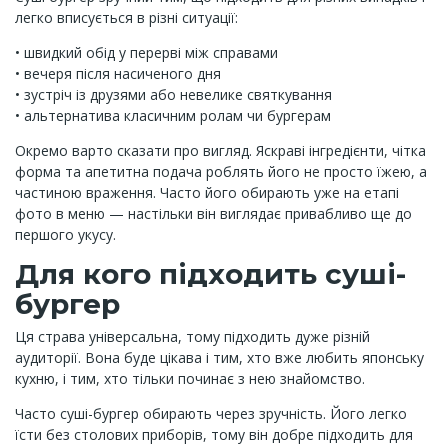
легко вписується в різні ситуації:
• швидкий обід у перерві між справами
• вечеря після насиченого дня
• зустріч із друзями або невелике святкування
• альтернатива класичним ролам чи бургерам
Окремо варто сказати про вигляд. Яскраві інгредієнти, чітка
форма та апетитна подача роблять його не просто їжею, а
частиною враження. Часто його обирають уже на етапі
фото в меню — настільки він виглядає привабливо ще до
першого укусу.
Для кого підходить суші-
бургер
Ця страва універсальна, тому підходить дуже різній
аудиторії. Вона буде цікава і тим, хто вже любить японську
кухню, і тим, хто тільки починає з нею знайомство.
Часто суші-бургер обирають через зручність. Його легко
їсти без столових приборів, тому він добре підходить для