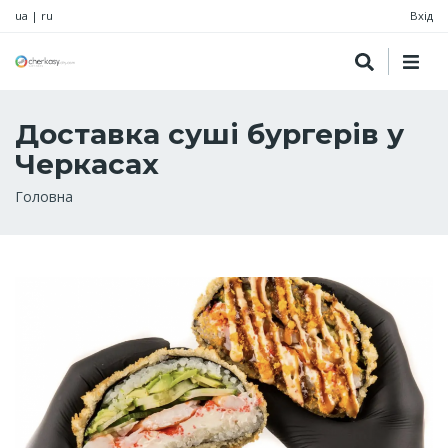
ua
|
ru
Вхід
Доставка суші бургерів у
Черкасах
Рядок
Головна
навіґації