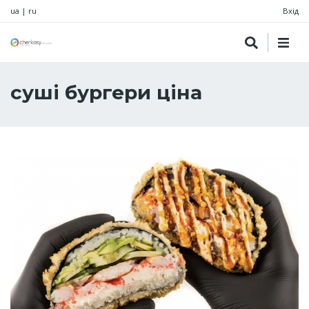
ua
|
ru
Вхід
суші бургери ціна