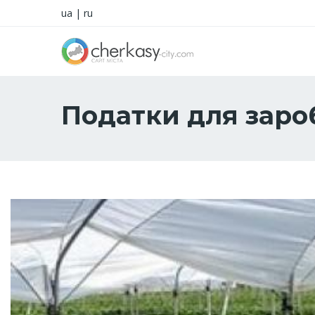
ua
|
ru
Податки для заро