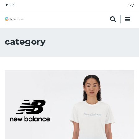
ua
|
ru
Вхід
category