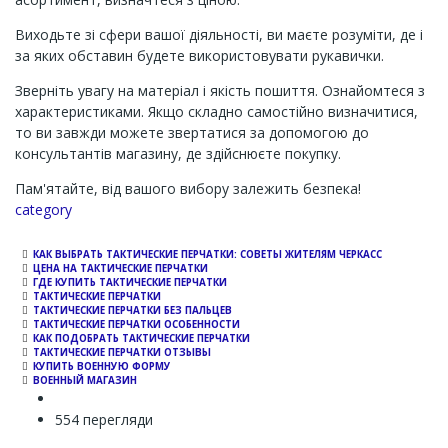
Виходьте зі сфери вашої діяльності, ви маєте розуміти, де і
за яких обставин будете використовувати рукавички.
Зверніть увагу на матеріал і якість пошиття. Ознайомтеся з
характеристиками. Якщо складно самостійно визначитися,
то ви завжди можете звертатися за допомогою до
консультантів магазину, де здійснюєте покупку.
Пам'ятайте, від вашого вибору залежить безпека!
Channel
category
КАК ВЫБРАТЬ ТАКТИЧЕСКИЕ ПЕРЧАТКИ: СОВЕТЫ ЖИТЕЛЯМ ЧЕРКАСС
ЦЕНА НА ТАКТИЧЕСКИЕ ПЕРЧАТКИ
ГДЕ КУПИТЬ ТАКТИЧЕСКИЕ ПЕРЧАТКИ
ТАКТИЧЕСКИЕ ПЕРЧАТКИ
ТАКТИЧЕСКИЕ ПЕРЧАТКИ БЕЗ ПАЛЬЦЕВ
ТАКТИЧЕСКИЕ ПЕРЧАТКИ ОСОБЕННОСТИ
КАК ПОДОБРАТЬ ТАКТИЧЕСКИЕ ПЕРЧАТКИ
ТАКТИЧЕСКИЕ ПЕРЧАТКИ ОТЗЫВЫ
КУПИТЬ ВОЕННУЮ ФОРМУ
ВОЕННЫЙ МАГАЗИН
554 перегляди