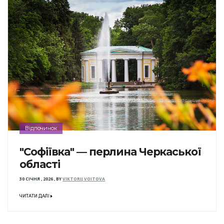
Відпочинок
"Софіївка" — перлина Черкаської
області
30 СІЧНЯ , 2026
,
BY
VIKTORIJ VOITOVA
ЧИТАТИ ДАЛІ