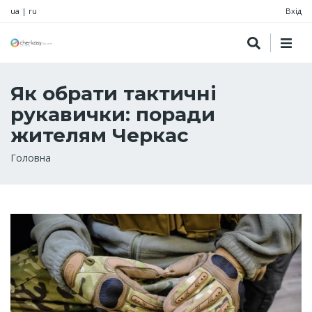
ua
|
ru
Вхід
Як обрати тактичні
рукавички: поради
жителям Черкас
Рядок
Головна
навіґації