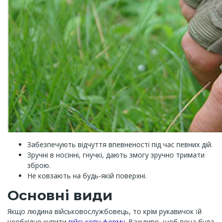
Забезпечують відчуття впевненості під час певних дій.
Зручні в носінні, гнучкі, дають змогу зручно тримати
зброю.
Не ковзають на будь-якій поверхні.
Основні види
Якщо людина військовослужбовець, то крім рукавичок їй
необхідно купити
військову форму
. Важливо, щоб вона була