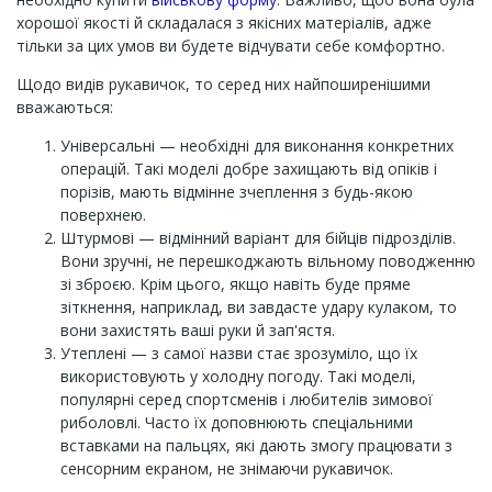
хорошої якості й складалася з якісних матеріалів, адже
тільки за цих умов ви будете відчувати себе комфортно.
Щодо видів рукавичок, то серед них найпоширенішими
вважаються:
Універсальні — необхідні для виконання конкретних
операцій. Такі моделі добре захищають від опіків і
порізів, мають відмінне зчеплення з будь-якою
поверхнею.
Штурмові — відмінний варіант для бійців підрозділів.
Вони зручні, не перешкоджають вільному поводженню
зі зброєю. Крім цього, якщо навіть буде пряме
зіткнення, наприклад, ви завдасте удару кулаком, то
вони захистять ваші руки й зап'ястя.
Утеплені — з самої назви стає зрозуміло, що їх
використовують у холодну погоду. Такі моделі,
популярні серед спортсменів і любителів зимової
риболовлі. Часто їх доповнюють спеціальними
вставками на пальцях, які дають змогу працювати з
сенсорним екраном, не знімаючи рукавичок.