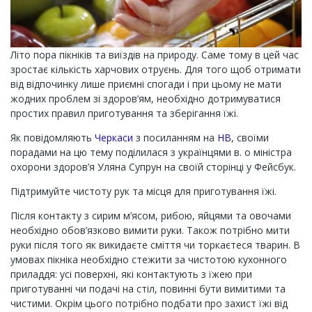
Літо пора пікніків та виїздів на природу. Саме тому в цей час
зростає кількість харчових отруєнь. Для того щоб отримати
від відпочинку лише приємні спогади і при цьому не мати
жодних проблем зі здоров’ям, необхідно дотримуватися
простих правил приготування та зберігання їжі.
Як повідомляють
Черкаси
з посиланням на
НВ
, своїми
порадами на цю тему поділилася з українцями в. о міністра
охорони здоров’я Уляна Супрун на своїй сторінці у Фейсбук.
Підтримуйте чистоту рук та місця для приготування їжі.
Після контакту з сирим м’ясом, рибою, яйцями та овочами
необхідно обов’язково вимити руки. Також потрібно мити
руки після того як викидаєте сміття чи торкаєтеся тварин. В
умовах пікніка необхідно стежити за чистотою кухонного
приладдя: усі поверхні, які контактують з їжею при
приготуванні чи подачі на стіл, повинні бути вимитими та
чистими. Окрім цього потрібно подбати про захист їжі від