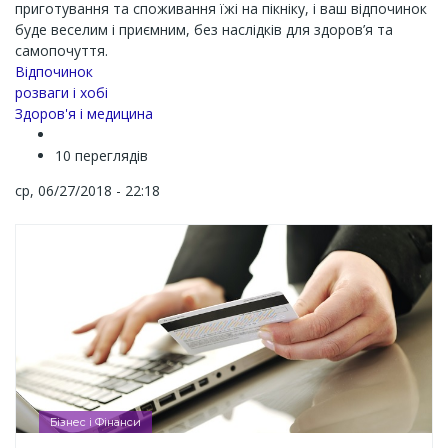
приготування та споживання їжі на пікніку, і ваш відпочинок
буде веселим і приємним, без наслідків для здоров’я та
самопочуття.
Channel
Відпочинок
розваги і хобі
Здоров'я і медицина
10 переглядів
ср, 06/27/2018 - 22:18
Бізнес і Фінанси