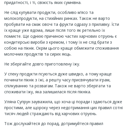
придатності, і ті, свіжість яких сумнівна.
Не слід купувати продукти, особливо м’ясо та
молокопродукти, на стихійних ринках. Також не варто
пробувати на смак овочі та фрукти одразу з прилавку. Їсти
їх краще уже вдома, лише після того як ретельно їх
помиєте. Ще однією причиною частих харчових отруєнь є
кондитерські вироби з кремом, і тому їх не слід брати з
собою на пікнік. Окрім цього краще обмежити споживання
молочних продуктів та сирих яєць.
Не зберігайте довго приготовлену їжу.
У спеку продукти псуються дуже швидко, а тому краще
починати пікнік з їжі, а решту часу присвячувати іграм,
спілкуванню та розвагам. Також не варто зберігати та
споживати їжу, яка залишилася після пікніка.
Уляна Супрун зауважила, що хоча ці поради і здаються дуже
простими, але щороку через недотримання цих правил сотні
тисяч людей страждають від харчових отруєнь.
Тож дослухайтеся до порад, дотримуйтеся правил