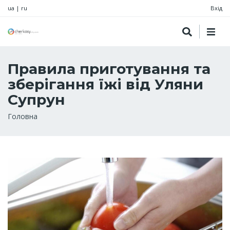
ua
|
ru
Вхід
Правила приготування та
зберігання їжі від Уляни
Супрун
Рядок
Головна
навіґації