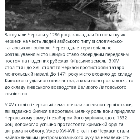
Заснували Черкаси у 1286 році, закладали їх спочатку як
черкеси на честь людей азійського типу зі слов'янсько-
татарською говіркою. Через вдале територіальне
розташування місто швидко стало своєрідним передовим
постом на південних рубежах Київських земель. З XIV
століття і до XVII століття Черкаси протистояли татаро-
монгольській навалі. До 1471 року місто входило до складу
Київського удільного князівства, а коли воно розпалося, то
до складу Київського воєводства Великого Литовського
князівства.
У XV столітті черкаські землі почали заселяти перші козаки,
які відважно билися з ворогами. Велику роль вони приділяли
Черкаському замку і незабаром його укріпили, що в 1532
році допомогло успішно протистояти кримській орді та
витримати облогу. Уже в XVI-XVII століттях Черкаси стали
найважливішим центром козацького руху за незалежність