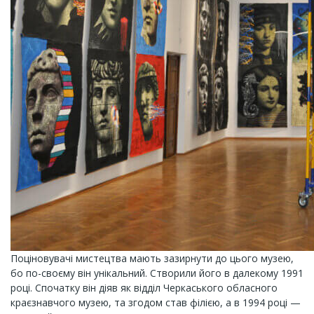
Поціновувачі мистецтва мають зазирнути до цього музею,
бо по-своєму він унікальний. Створили його в далекому 1991
році. Спочатку він діяв як відділ Черкаського обласного
краєзнавчого музею, та згодом став філією, а в 1994 році —