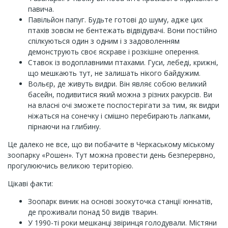
павича.
Павільйон папуг. Будьте готові до шуму, адже цих
птахів зовсім не бентежать відвідувачі. Вони постійно
спілкуються один з одним і з задоволенням
демонструють своє яскраве і розкішне оперення.
Ставок із водоплавними птахами. Гуси, лебеді, крижні,
що мешкають тут, не залишать нікого байдужим.
Вольєр, де живуть видри. Він являє собою великий
басейн, подивитися який можна з різних ракурсів. Ви
на власні очі зможете поспостерігати за тим, як видри
ніжаться на сонечку і смішно перебирають лапками,
пірнаючи на глибину.
Це далеко не все, що ви побачите в Черкаському міському
зоопарку «Рошен». Тут можна провести день безперервно,
прогулюючись великою територією.
Цікаві факти:
Зоопарк виник на основі зоокуточка станції юннатів,
де проживали понад 50 видів тварин.
У 1990-ті роки мешканці звіринця голодували. Містяни