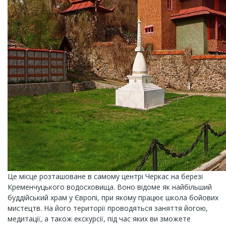
Це місце розташоване в самому центрі Черкас на березі
Кременчуцького водосховища. Воно відоме як найбільший
буддійський храм у Європі, при якому працює школа бойових
мистецтв. На його території проводяться заняття йогою,
медитації, а також екскурсії, під час яких ви зможете