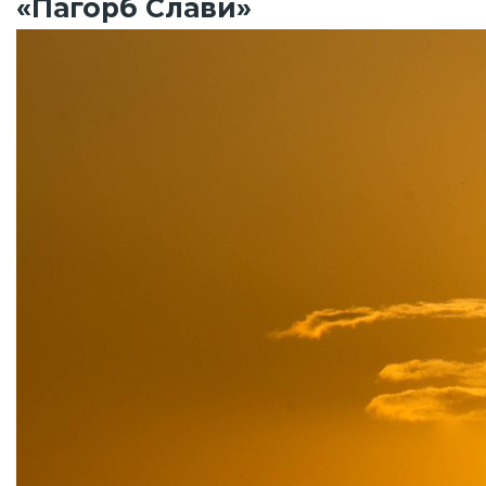
«Пагорб Слави»