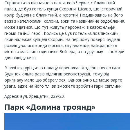
Справжньою визначною пам'яткою Черкас є Блакитний
палац, де був готель купця Скорини. Цікаво, що історичний
колір будівлі не блакитний, а жовтий. Подивившись на його
вежі з капелюхами, колони, арки та незвичайне оздоблення,
може здатися, що тут живуть персонажі з казок: ельфи,
гноми та інші герої. Колись це був готель «Слов'янський»,
який належав купцеві Скорині. На першому поверсі будівлі
розміщувалися кондитерська, яку вважали найкращою в
місті та магазин годинників Зейгера, а на другому — номери
для відвідувачів.
В архітектурі цього палацу переважає модерн і неоготика.
Будинок кілька разів підлягав реконструкції, тому від
оригіналу мало що збереглося. Однозначно це місце варте
уваги, адже на його тлі ви зможете зробити гарні світлини.
Адреса: вул. Хрещатик, 229/20.
Парк «Долина троянд»