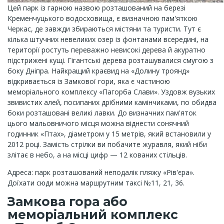
Цей парк із гарною назвою розташований на березі
Кременчуцького водосховища, є визначною пам'яткою
Черкас, де завжди збираються містяни та туристи. Тут є
кілька штучних невеликих озер із фонтанами всередині, на
території ростуть переважно невисокі дерева й акуратно
підстрижені кущі. Гігантські дерева розташувалися смугою з
боку Дніпра. Найкращий краєвид на «Долину троянд»
відкривається із Замкової гори, яка є частиною
меморіального комплексу «Пагорба Слави». Уздовж вузьких
звивистих алей, посипаних дрібними камінчиками, по обидва
боки розташовані великі лавки. До визначних пам'яток
цього мальовничого місця можна віднести сонячний
годинник «Птах», діаметром у 15 метрів, який встановили у
2012 році. Замість стрілки ви побачите журавля, який ніби
злітає в небо, а на місці цифр — 12 кованих стільців.
Адреса: парк розташований неподалік пляжу «Рів'єра».
Доїхати сюди можна маршрутним таксі №11, 21, 36.
Замкова гора або
меморіальний комплекс