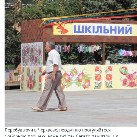
Перебуваючи в Черкасах, неодмінно прогуляйтеся
Соборною площею, адже тут так багато пам'яток. Ця