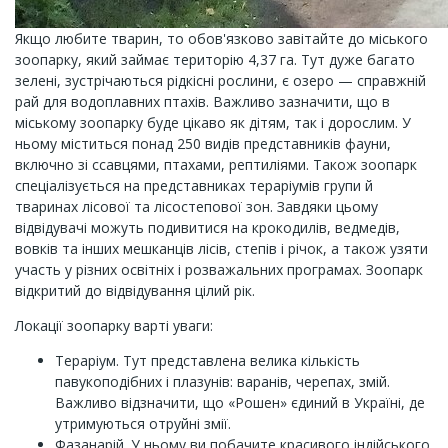
Якщо любите тварин, то обов'язково завітайте до міського
зоопарку, який займає територію 4,37 га. Тут дуже багато
зелені, зустрічаються рідкісні рослини, є озеро — справжній
рай для водоплавних птахів. Важливо зазначити, що в
міському зоопарку буде цікаво як дітям, так і дорослим. У
ньому міститься понад 250 видів представників фауни,
включно зі ссавцями, птахами, рептиліями. Також зоопарк
спеціалізується на представниках тераріумів групи й
тваринах лісової та лісостепової зон. Завдяки цьому
відвідувачі можуть подивитися на крокодилів, ведмедів,
вовків та інших мешканців лісів, степів і річок, а також узяти
участь у різних освітніх і розважальних програмах. Зоопарк
відкритий до відвідування цілий рік.
Локації зоопарку варті уваги:
Тераріум. Тут представлена велика кількість
павукоподібних і плазунів: варанів, черепах, змій.
Важливо відзначити, що «Рошен» єдиний в Україні, де
утримуються отруйні змії.
Фазанарій. У ньому ви побачите красивого індійського