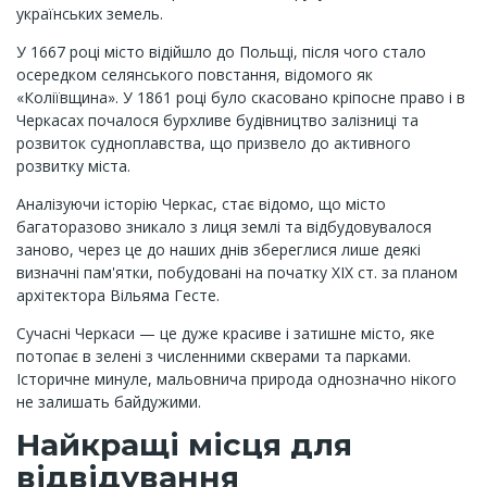
українських земель.
У 1667 році місто відійшло до Польщі, після чого стало
осередком селянського повстання, відомого як
«Коліївщина». У 1861 році було скасовано кріпосне право і в
Черкасах почалося бурхливе будівництво залізниці та
розвиток судноплавства, що призвело до активного
розвитку міста.
Аналізуючи історію Черкас, стає відомо, що місто
багаторазово зникало з лиця землі та відбудовувалося
заново, через це до наших днів збереглися лише деякі
визначні пам'ятки, побудовані на початку XIX ст. за планом
архітектора Вільяма Гесте.
Сучасні Черкаси — це дуже красиве і затишне місто, яке
потопає в зелені з численними скверами та парками.
Історичне минуле, мальовнича природа однозначно нікого
не залишать байдужими.
Найкращі місця для
відвідування