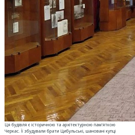
Ця будівля є історичною та архітектурною пам'яткою
Черкас. Її збудували брати Цибульські, шановані купці