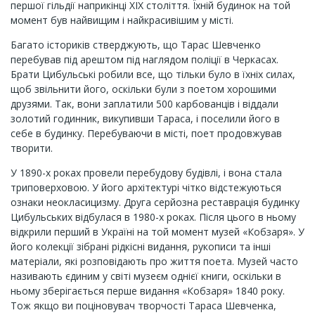
першої гільдії наприкінці XIX століття. Їхній будинок на той
момент був найвищим і найкрасивішим у місті.
Багато істориків стверджують, що Тарас Шевченко
перебував під арештом під наглядом поліції в Черкасах.
Брати Цибульські робили все, що тільки було в їхніх силах,
щоб звільнити його, оскільки були з поетом хорошими
друзями. Так, вони заплатили 500 карбованців і віддали
золотий годинник, викупивши Тараса, і поселили його в
себе в будинку. Перебуваючи в місті, поет продовжував
творити.
У 1890-х роках провели перебудову будівлі, і вона стала
триповерховою. У його архітектурі чітко відстежуються
ознаки неокласицизму. Друга серйозна реставрація будинку
Цибульських відбулася в 1980-х роках. Після цього в ньому
відкрили перший в Україні на той момент музей «Кобзаря». У
його колекції зібрані рідкісні видання, рукописи та інші
матеріали, які розповідають про життя поета. Музей часто
називають єдиним у світі музеєм однієї книги, оскільки в
ньому зберігається перше видання «Кобзаря» 1840 року.
Тож якщо ви поціновувач творчості Тараса Шевченка,