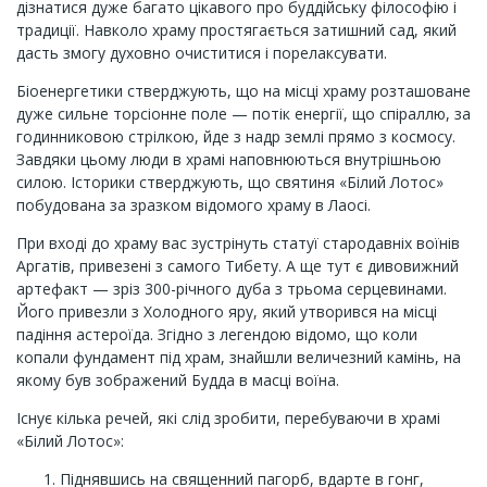
дізнатися дуже багато цікавого про буддійську філософію і
традиції. Навколо храму простягається затишний сад, який
дасть змогу духовно очиститися і порелаксувати.
Біоенергетики стверджують, що на місці храму розташоване
дуже сильне торсіонне поле — потік енергії, що спіраллю, за
годинниковою стрілкою, йде з надр землі прямо з космосу.
Завдяки цьому люди в храмі наповнюються внутрішньою
силою. Історики стверджують, що святиня «Білий Лотос»
побудована за зразком відомого храму в Лаосі.
При вході до храму вас зустрінуть статуї стародавніх воїнів
Аргатів, привезені з самого Тибету. А ще тут є дивовижний
артефакт — зріз 300-річного дуба з трьома серцевинами.
Його привезли з Холодного яру, який утворився на місці
падіння астероїда. Згідно з легендою відомо, що коли
копали фундамент під храм, знайшли величезний камінь, на
якому був зображений Будда в масці воїна.
Існує кілька речей, які слід зробити, перебуваючи в храмі
«Білий Лотос»:
Піднявшись на священний пагорб, вдарте в гонг,