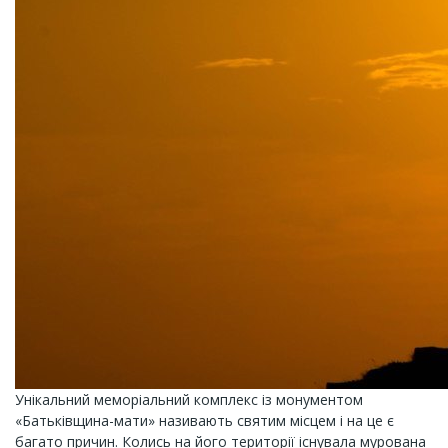
Унікальний меморіальний комплекс із монументом
«Батьківщина-мати» називають святим місцем і на це є
багато причин. Колись на його території існувала мурована