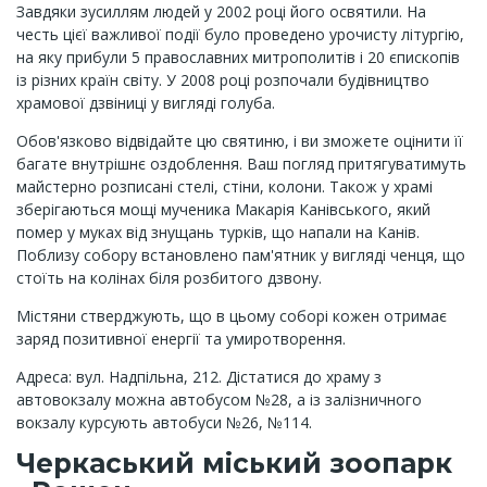
Завдяки зусиллям людей у 2002 році його освятили. На
честь цієї важливої події було проведено урочисту літургію,
на яку прибули 5 православних митрополитів і 20 єпископів
із різних країн світу. У 2008 році розпочали будівництво
храмової дзвіниці у вигляді голуба.
Обов'язково відвідайте цю святиню, і ви зможете оцінити її
багате внутрішнє оздоблення. Ваш погляд притягуватимуть
майстерно розписані стелі, стіни, колони. Також у храмі
зберігаються мощі мученика Макарія Канівського, який
помер у муках від знущань турків, що напали на Канів.
Поблизу собору встановлено пам'ятник у вигляді ченця, що
стоїть на колінах біля розбитого дзвону.
Містяни стверджують, що в цьому соборі кожен отримає
заряд позитивної енергії та умиротворення.
Адреса: вул. Надпільна, 212. Дістатися до храму з
автовокзалу можна автобусом №28, а із залізничного
вокзалу курсують автобуси №26, №114.
Черкаський міський зоопарк