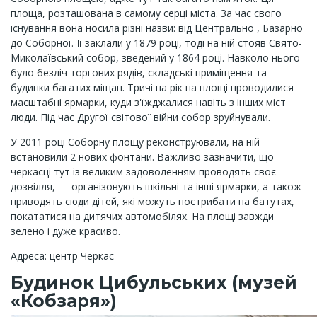
площа, розташована в самому серці міста. За час свого
існування вона носила різні назви: від Центральної, Базарної
до Соборної. Її заклали у 1879 році, тоді на ній стояв Свято-
Миколаївський собор, зведений у 1864 році. Навколо нього
було безліч торгових рядів, складські приміщення та
будинки багатих міщан. Тричі на рік на площі проводилися
масштабні ярмарки, куди з'їжджалися навіть з інших міст
люди. Під час Другої світової війни собор зруйнували.
У 2011 році Соборну площу реконструювали, на ній
встановили 2 нових фонтани. Важливо зазначити, що
черкасці тут із великим задоволенням проводять своє
дозвілля, — організовують шкільні та інші ярмарки, а також
приводять сюди дітей, які можуть пострибати на батутах,
покататися на дитячих автомобілях. На площі завжди
зелено і дуже красиво.
Адреса: центр Черкас
Будинок Цибульських (музей
«Кобзаря»)