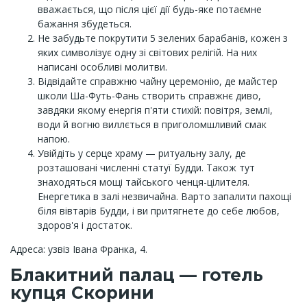
вважається, що після цієї дії будь-яке потаємне
бажання збудеться.
Не забудьте покрутити 5 зелених барабанів, кожен з
яких символізує одну зі світових релігій. На них
написані особливі молитви.
Відвідайте справжню чайну церемонію, де майстер
школи Ша-Футь-Фань створить справжнє диво,
завдяки якому енергія п'яти стихій: повітря, землі,
води й вогню виллється в приголомшливий смак
напою.
Увійдіть у серце храму — ритуальну залу, де
розташовані численні статуї Будди. Також тут
знаходяться мощі тайського ченця-цілителя.
Енергетика в залі незвичайна. Варто запалити пахощі
біля вівтарів Будди, і ви притягнете до себе любов,
здоров'я і достаток.
Адреса: узвіз Івана Франка, 4.
Блакитний палац — готель
купця Скорини