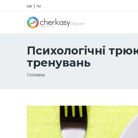
ua
|
ru
Психологічні трюк
тренувань
Рядок
Головна
навіґації