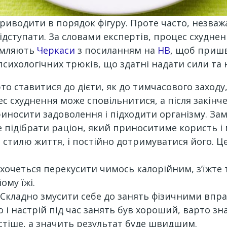
приводити в порядок фігуру. Проте часто, незважа
відступати. За словами експертів, процес схудн
домляють
Черкаси
з посиланням на
НВ
, щоб пришв
психологічних трюків, що здатні надати сили та 
рто ставитися до дієти, як до тимчасового заходу,
с схуднення може сповільнитися, а після закінче
иносити задоволення і підходити організму. Зам
підібрати раціон, який приноситиме користь і м
а стилю життя, і постійно дотримуватися його. Ц
хочеться перекусити чимось калорійним, з’їжте 
ому їжі.
. Складно змусити себе до занять фізичними вп
і настрій під час занять був хороший, варто зн
стіше, а значить результат буде швидшим.