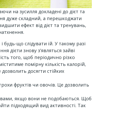
ючи на зусилля докладені до дієт та
ення дуже складний, а перешкоджати
идшити ефект від дієт та тренувань,
натхнення.
 і будь-що слідувати їй. У такому разі
ння дієти знову з’являться зайві
ість того, щоб періодично різко
іститиме помірну кількість калорій,
е дозволить досягти стійких
трохи фруктів чи овочів. Це дозволить
равами, якщо вони не подобаються. Щоб
айти підходящий вид активності. Так