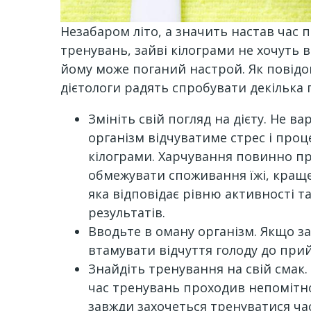
Незабаром літо, а значить настав час 
тренувань, зайві кілограми не хочуть 
йому може поганий настрой. Як пові
дієтологи радять спробувати декілька 
Змініть свій погляд на дієту. Не ва
організм відчуватиме стрес і проце
кілограми. Харчування повинно пр
обмежувати споживання їжі, краще 
яка відповідає рівню активності т
результатів.
Вводьте в оману організм. Якщо за
втамувати відчуття голоду до прий
Знайдіть тренування на свій смак
час тренувань проходив непомітно 
завжди захочеться тренуватися ча