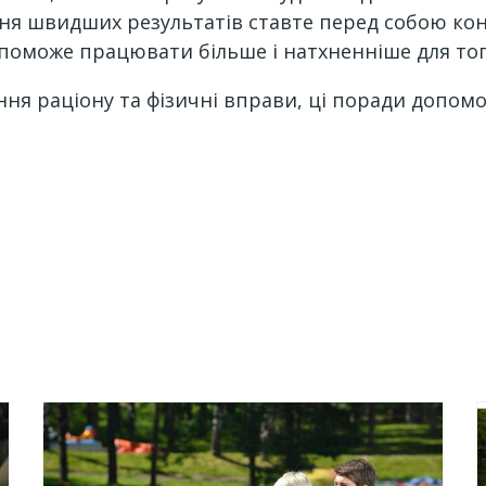
я швидших результатів ставте перед собою конкре
опоможе працювати більше і натхненніше для тог
ння раціону та фізичні вправи, ці поради допом