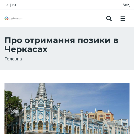
ua
|
ru
Вхід
Про отримання позики в
Черкасах
Рядок
Головна
навіґації