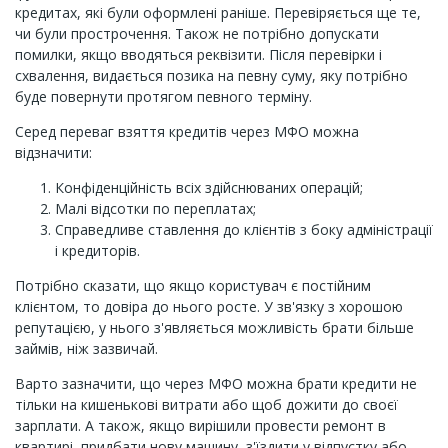
кредитах, які були оформлені раніше. Перевіряється ще те,
чи були прострочення. Також не потрібно допускати
помилки, якщо вводяться реквізити. Після перевірки і
схвалення, видається позика на певну суму, яку потрібно
буде повернути протягом певного терміну.
Серед переваг взяття кредитів через МФО можна
відзначити:
Конфіденційність всіх здійснюваних операцій;
Малі відсотки по переплатах;
Справедливе ставлення до клієнтів з боку адміністрації
і кредиторів.
Потрібно сказати, що якщо користувач є постійним
клієнтом, то довіра до нього росте. У зв'язку з хорошою
репутацією, у нього з'являється можливість брати більше
займів, ніж зазвичай.
Варто зазначити, що через МФО можна брати кредити не
тільки на кишенькові витрати або щоб дожити до своєї
зарплати. А також, якщо вирішили провести ремонт в
квартирі, придбати нову машину, з'їздити у відпустку або