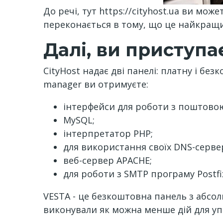
До речі, тут https://cityhost.ua ви мож
переконається в тому, що це найкращ
Далі, ви приступа
CityHost надає дві панелі: платну і бе
manager ви отримуєте:
інтерфейси для роботи з поштовою
MySQL;
інтерпретатор PHP;
для використання своїх DNS-серве
веб-сервер APACHE;
для роботи з SMTP програму Postfix
VESTA - це безкоштовна панель з абсо
виконували як можна менше дій для упр