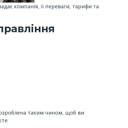
 надає компанія, її переваги, тарифи та
управління
розроблена таким чином, щоб ви
єте: