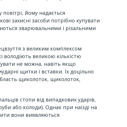
 повітрі, йому надається
кові захисні засоби потрібно купувати
ймаються зварювальними і різальними
пецвзуття з великим комплексом
кі володіють великою кількістю
пувати не можна, навіть якщо
ударні щитки і вставки. Їх доцільно
 область щиколоток, щиколоток,
пальців стопи від випадкових ударів,
уби або колоди). Однак при наїзді на
плити вони виявляються