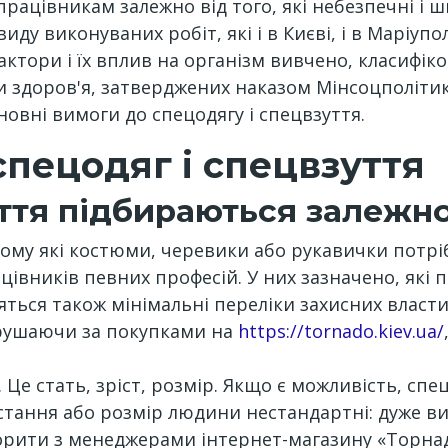
рацівникам залежно від того, які небезпечні і 
ду виконуваних робіт, які і в Києві, і в Маріуполі
ктори і їх вплив на організм вивчено, класифіков
 здоров'я, затверджених наказом Мінсоцполітики
вні вимоги до спецодягу і спецвзуття.
спецодяг і спецвзуття
ття підбираються залежно 
кому які костюми, черевики або рукавички потрі
івників певних професій. У них зазначено, які п
яться також мінімальні переліки захисних власт
вирушаючи за покупками на
https://tornado.kiev.ua/
Це стать, зріст, розмір. Якщо є можливість, спе
стання або розмір людини нестандартні: дуже ви
рити з менеджерами інтернет-магазину «Торнадо