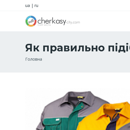
ua
|
ru
Як правильно під
Рядок
Головна
навіґації