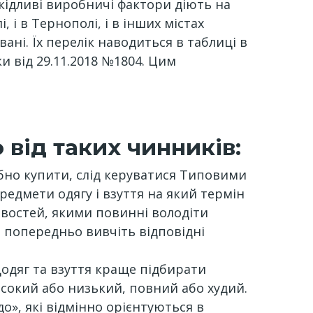
шкідливі виробничі фактори діють на
, і в Тернополі, і в інших містах
ані. Їх перелік наводиться в таблиці в
 від 29.11.2018 №1804. Цим
від таких чинників:
бно купити, слід керуватися Типовими
редмети одягу і взуття на який термін
ивостей, якими повинні володіти
, попередньо вивчіть відповідні
цодяг та взуття краще підбирати
сокий або низький, повний або худий.
», які відмінно орієнтуються в