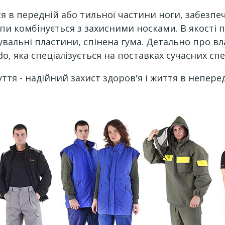
в передній або тильної частини ноги, забезпечу
опи комбінується з захисними носками. В якості
вальні пластини, спінена гума. Детально про вл
o, яка спеціалізується на поставках сучасних спе
уття - надійний захист здоров'я і життя в непере