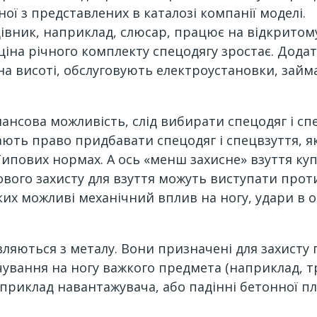
ної з представлених в каталозі компанії моделі.
івник, наприклад, слюсар, працює на відкритому
ціна річного комплекту спецодягу зростає. Додат
 на висоті, обслуговують електроустановки, за
нансова можливість, слід вибирати спецодяг і с
ають право придбавати спецодяг і спецвзуття, я
Типових нормах. А ось «менш захисне» взуття ку
ового захисту для взуття можуть виступати проти
яких можливі механічний вплив на ногу, удари в
ляються з металу. Вони призначені для захисту 
чування на ногу важкого предмета (наприклад, тр
априклад навантажувача, або падінні бетонної 