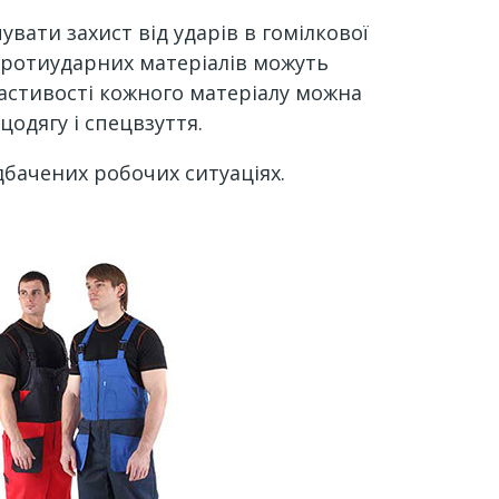
вати захист від ударів в гомілкової
 протиударних матеріалів можуть
астивості кожного матеріалу можна
цодягу і спецвзуття.
дбачених робочих ситуаціях.