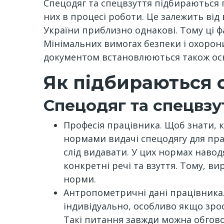
Спецодяг та спецвзуття підбираються п
них в процесі роботи. Це залежить від ви
України приблизно однакові. Тому ці фа
Мінімальних вимогах безпеки і охорони
документом встановлюються також осно
Як підбираються 
Спецодяг та спецвзу
Професія працівника. Щоб знати, 
нормами видачі спецодягу для прац
слід видавати. У цих нормах навод
конкретні речі та взуття. Тому, 
норми.
Антропометричні дані працівника. 
індивідуально, особливо якщо зро
Такі питання завжди можна обгово