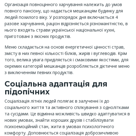
Організація повноцінного харчування належить до умов
повного пансіону, що надається мешканцям будинку для
людей похилого віку. У розпорядок дня включається 4
разове харчування, раціон відрізняється різноманітністю, в
нього входять страви української національної кухні,
приготовані з якісних продуктів.
Меню складається на основі енергетичної цінності страв,
змісту в них певної кількості білків, жирів і вуглеводів. Крім
того, велика увага приділяється і смаковими якостями, для
окремих категорій мешканців розробляється дієтичне меню
з виключенням певних продуктів.
Соціальна адаптація для
підопічних
Соціалізація літніх людей полягає в залученні їх до
соціального життя та активного спілкування з однолітками
та сусідами. Це відмінна можливість швидко адаптуватися в
нових умовах, знайти хороших друзів і стабілізувати
психоемоційний стан, жити в умовах психологічного
комфорту. Доповнюється соціалізація доброзичливою