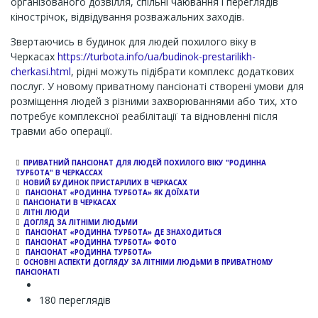
організованого дозвілля, спільні чаювання і переглядів
кінострічок, відвідування розважальних заходів.
Звертаючись в будинок для людей похилого віку в
Черкасах
https://turbota.info/ua/budinok-prestarilikh-
cherkasi.html
, рідні можуть підібрати комплекс додаткових
послуг. У новому приватному пансіонаті створені умови для
розміщення людей з різними захворюваннями або тих, хто
потребує комплексної реабілітації та відновленні після
травми або операції.
ПРИВАТНИЙ ПАНСІОНАТ ДЛЯ ЛЮДЕЙ ПОХИЛОГО ВІКУ "РОДИННА
ТУРБОТА" В ЧЕРКАССАХ
НОВИЙ БУДИНОК ПРИСТАРІЛИХ В ЧЕРКАСАХ
ПАНСІОНАТ «РОДИННА ТУРБОТА» ЯК ДОЇХАТИ
ПАНСІОНАТИ В ЧЕРКАСАХ
ЛІТНІ ЛЮДИ
ДОГЛЯД ЗА ЛІТНІМИ ЛЮДЬМИ
ПАНСІОНАТ «РОДИННА ТУРБОТА» ДЕ ЗНАХОДИТЬСЯ
ПАНСІОНАТ «РОДИННА ТУРБОТА» ФОТО
ПАНСІОНАТ «РОДИННА ТУРБОТА»
ОСНОВНІ АСПЕКТИ ДОГЛЯДУ ЗА ЛІТНІМИ ЛЮДЬМИ В ПРИВАТНОМУ
ПАНСІОНАТІ
180 переглядів