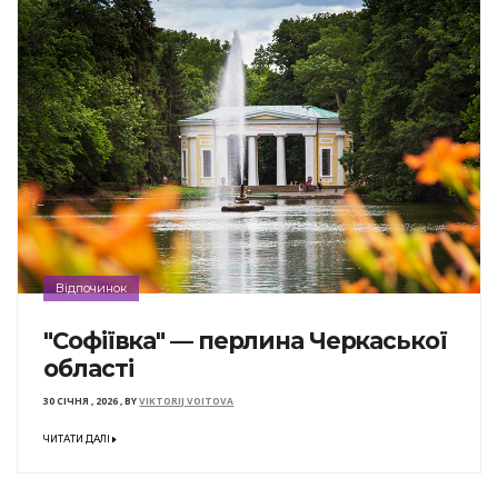
Відпочинок
"Софіївка" — перлина Черкаської
області
30 СІЧНЯ , 2026
,
BY
VIKTORIJ VOITOVA
ЧИТАТИ ДАЛІ