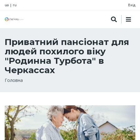
ua
|
ru
Вхід
Приватний пансіонат для
людей похилого віку
"Родинна Турбота" в
Черкассах
Рядок
Головна
навіґації