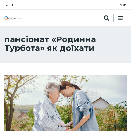
ua
|
ru
Вхід
пансіонат «Родинна
Турбота» як доїхати