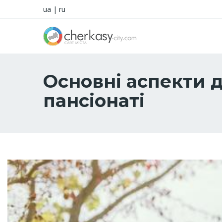
ua
|
ru
Основні аспекти 
пансіонаті