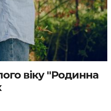
ого віку "Родинна
х